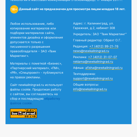
Данный сайт не предназначен для просмотра лицам младше 18 лет.
18+
Адрес: г. Калининград, ул.
Любое использование, либо
Гаражная, д.2, кабинет 308
копирование материалов или
подборки материалов сайта,
Учредитель: ЗАО "Твик Маркетинг"
элементов дизайна и оформления
Главный редактор: Обрехт О.Г.
допускается только с
Редакция:
+7 (4012) 99-21-76
письменного разрешения
news@newkaliningrad.ru
правообладателя - ЗАО «Твик
Маркетинг».
Реклама:
+7 (4012) 31-07-07
reklama@newkaliningrad.ru
Материалы с пометкой «Бизнес»,
Афиша:
afisha@newkaliningrad.ru
«Партнерский материал», «ПМ»,
«PR», «Спецпроект» - публикуются
Техподдержка:
на правах рекламы.
support@newkaliningrad.ru
Общие вопросы:
Сайт newkaliningrad.ru использует
info@newkaliningrad.ru
файлы cookie. Продолжая работу
с сайтом, вы соглашаетесь на
сбор и последующую
обработку
файлов cookie.