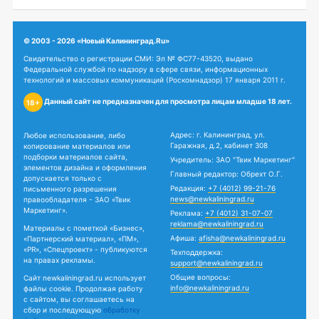
© 2003 - 2026 «Новый Калининград.Ru»
Свидетельство о регистрации СМИ: Эл № ФС77-43520, выдано
Федеральной службой по надзору в сфере связи, информационных
технологий и массовых коммуникаций (Роскомнадзор) 17 января 2011 г.
Данный сайт не предназначен для просмотра лицам младше 18 лет.
18+
Адрес: г. Калининград, ул.
Любое использование, либо
Гаражная, д.2, кабинет 308
копирование материалов или
подборки материалов сайта,
Учредитель: ЗАО "Твик Маркетинг"
элементов дизайна и оформления
Главный редактор: Обрехт О.Г.
допускается только с
Редакция:
+7 (4012) 99-21-76
письменного разрешения
news@newkaliningrad.ru
правообладателя - ЗАО «Твик
Маркетинг».
Реклама:
+7 (4012) 31-07-07
reklama@newkaliningrad.ru
Материалы с пометкой «Бизнес»,
Афиша:
afisha@newkaliningrad.ru
«Партнерский материал», «ПМ»,
«PR», «Спецпроект» - публикуются
Техподдержка:
на правах рекламы.
support@newkaliningrad.ru
Общие вопросы:
Сайт newkaliningrad.ru использует
info@newkaliningrad.ru
файлы cookie. Продолжая работу
с сайтом, вы соглашаетесь на
сбор и последующую
обработку