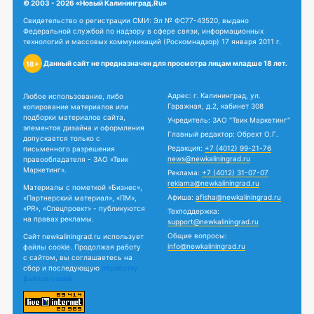
© 2003 - 2026 «Новый Калининград.Ru»
Свидетельство о регистрации СМИ: Эл № ФС77-43520, выдано
Федеральной службой по надзору в сфере связи, информационных
технологий и массовых коммуникаций (Роскомнадзор) 17 января 2011 г.
Данный сайт не предназначен для просмотра лицам младше 18 лет.
18+
Адрес: г. Калининград, ул.
Любое использование, либо
Гаражная, д.2, кабинет 308
копирование материалов или
подборки материалов сайта,
Учредитель: ЗАО "Твик Маркетинг"
элементов дизайна и оформления
Главный редактор: Обрехт О.Г.
допускается только с
Редакция:
+7 (4012) 99-21-76
письменного разрешения
news@newkaliningrad.ru
правообладателя - ЗАО «Твик
Маркетинг».
Реклама:
+7 (4012) 31-07-07
reklama@newkaliningrad.ru
Материалы с пометкой «Бизнес»,
Афиша:
afisha@newkaliningrad.ru
«Партнерский материал», «ПМ»,
«PR», «Спецпроект» - публикуются
Техподдержка:
на правах рекламы.
support@newkaliningrad.ru
Общие вопросы:
Сайт newkaliningrad.ru использует
info@newkaliningrad.ru
файлы cookie. Продолжая работу
с сайтом, вы соглашаетесь на
сбор и последующую
обработку
файлов cookie.