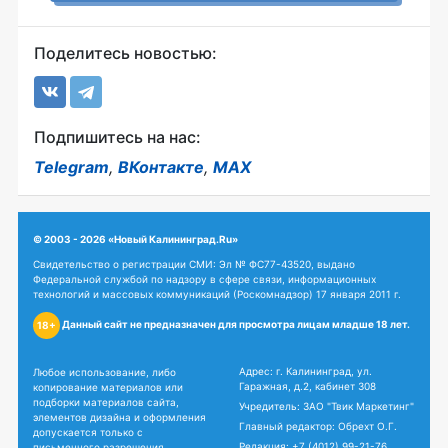
Поделитесь новостью:
Подпишитесь на нас:
Telegram
,
ВКонтакте
,
MAX
© 2003 - 2026 «Новый Калининград.Ru»
Свидетельство о регистрации СМИ: Эл № ФС77-43520, выдано
Федеральной службой по надзору в сфере связи, информационных
технологий и массовых коммуникаций (Роскомнадзор) 17 января 2011 г.
Данный сайт не предназначен для просмотра лицам младше 18 лет.
18+
Адрес: г. Калининград, ул.
Любое использование, либо
Гаражная, д.2, кабинет 308
копирование материалов или
подборки материалов сайта,
Учредитель: ЗАО "Твик Маркетинг"
элементов дизайна и оформления
Главный редактор: Обрехт О.Г.
допускается только с
Редакция:
+7 (4012) 99-21-76
письменного разрешения