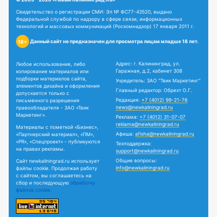
Свидетельство о регистрации СМИ: Эл № ФС77-43520, выдано
Федеральной службой по надзору в сфере связи, информационных
технологий и массовых коммуникаций (Роскомнадзор) 17 января 2011 г.
Данный сайт не предназначен для просмотра лицам младше 18 лет.
18+
Адрес: г. Калининград, ул.
Любое использование, либо
Гаражная, д.2, кабинет 308
копирование материалов или
подборки материалов сайта,
Учредитель: ЗАО "Твик Маркетинг"
элементов дизайна и оформления
Главный редактор: Обрехт О.Г.
допускается только с
Редакция:
+7 (4012) 99-21-76
письменного разрешения
news@newkaliningrad.ru
правообладателя - ЗАО «Твик
Маркетинг».
Реклама:
+7 (4012) 31-07-07
reklama@newkaliningrad.ru
Материалы с пометкой «Бизнес»,
Афиша:
afisha@newkaliningrad.ru
«Партнерский материал», «ПМ»,
«PR», «Спецпроект» - публикуются
Техподдержка:
на правах рекламы.
support@newkaliningrad.ru
Общие вопросы:
Сайт newkaliningrad.ru использует
info@newkaliningrad.ru
файлы cookie. Продолжая работу
с сайтом, вы соглашаетесь на
сбор и последующую
обработку
файлов cookie.