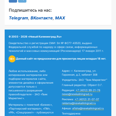
Подпишитесь на нас:
Telegram
,
ВКонтакте
,
MAX
© 2003 - 2026 «Новый Калининград.Ru»
Свидетельство о регистрации СМИ: Эл № ФС77-43520, выдано
Федеральной службой по надзору в сфере связи, информационных
технологий и массовых коммуникаций (Роскомнадзор) 17 января 2011 г.
Данный сайт не предназначен для просмотра лицам младше 18 лет.
18+
Адрес: г. Калининград, ул.
Любое использование, либо
Гаражная, д.2, кабинет 308
копирование материалов или
подборки материалов сайта,
Учредитель: ЗАО "Твик Маркетинг"
элементов дизайна и оформления
Главный редактор: Обрехт О.Г.
допускается только с
Редакция:
+7 (4012) 99-21-76
письменного разрешения
news@newkaliningrad.ru
правообладателя - ЗАО «Твик
Маркетинг».
Реклама:
+7 (4012) 31-07-07
reklama@newkaliningrad.ru
Материалы с пометкой «Бизнес»,
Афиша:
afisha@newkaliningrad.ru
«Партнерский материал», «ПМ»,
«PR», «Спецпроект» - публикуются
Техподдержка: