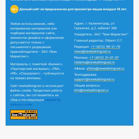
Данный сайт не предназначен для просмотра лицам младше 18 лет.
18+
Адрес: г. Калининград, ул.
Любое использование, либо
Гаражная, д.2, кабинет 308
копирование материалов или
подборки материалов сайта,
Учредитель: ЗАО "Твик Маркетинг"
элементов дизайна и оформления
Главный редактор: Обрехт О.Г.
допускается только с
Редакция:
+7 (4012) 99-21-76
письменного разрешения
news@newkaliningrad.ru
правообладателя - ЗАО «Твик
Маркетинг».
Реклама:
+7 (4012) 31-07-07
reklama@newkaliningrad.ru
Материалы с пометкой «Бизнес»,
Афиша:
afisha@newkaliningrad.ru
«Партнерский материал», «ПМ»,
«PR», «Спецпроект» - публикуются
Техподдержка:
на правах рекламы.
support@newkaliningrad.ru
Общие вопросы:
Сайт newkaliningrad.ru использует
info@newkaliningrad.ru
файлы cookie. Продолжая работу
с сайтом, вы соглашаетесь на
сбор и последующую
обработку
файлов cookie.