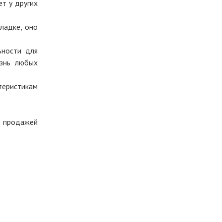
т у других
ладке, оно
ьности для
изнь любых
теристикам
 продажей