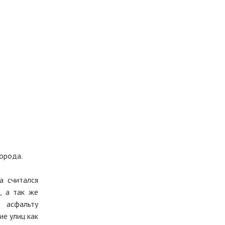
орода.
а считался
, а так же
 асфальту
ие улиц как