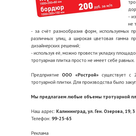
тро
дор
- и
не 
- за счёт разнообразия форм, используемых п
различных улиц, а широкая цветовая гамма п
дизайнерских решений;
- используя её, можно провести укладку площад
тротуарная плитка просто не имеет себе равных.
Предприятие
ООО «Рострой»
существует с 2
тротуарной плитки. Для производства было заку
Мы предлагаем любые объемы тротуарной пл
Наш адрес:
Калининград, ул. Ген. Озерова, 19, 3
Телефон:
99-25-65
Реклама