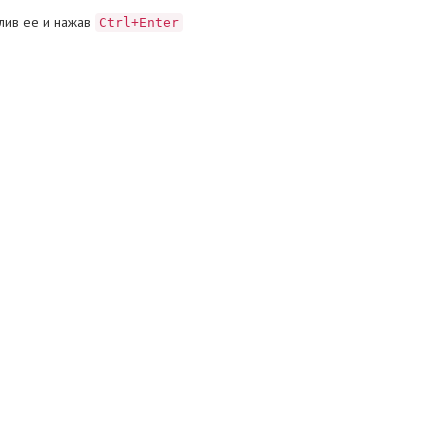
лив ее и нажав
Ctrl+Enter