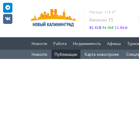
Погода:
+19.4°
Вакансии:
33
81.41$
94.06€
21.86zł
Новости
Работа
Недвижимость
Афиша
Туриз
Новости
Публикации
Карта новостроек
Спецп