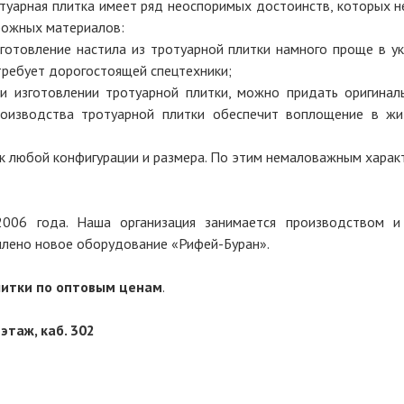
туарная плитка имеет ряд неоспоримых достоинств, которых не
ожных материалов:
зготовление настила из тротуарной плитки намного проще в ук
требует дорогостоящей спецтехники;
ри изготовлении тротуарной плитки, можно придать оригинал
роизводства тротуарной плитки обеспечит воплощение в ж
ок любой конфигурации и размера. По этим немаловажным харак
006 года. Наша организация занимается производством и
плено новое оборудование «Рифей-Буран».
итки по оптовым ценам
.
 этаж, каб. 302