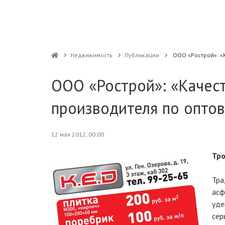
Недвижимость
Публикации
ООО «Рострой»: «
ООО «Рострой»: «Качест
производителя по опто
12 мая 2012, 00:00
Тро
Тра
асф
уд
сер