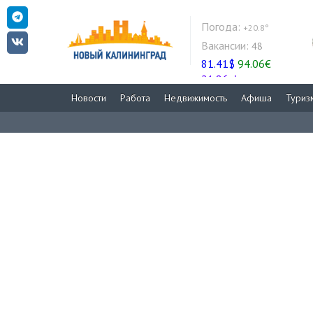
Погода:
+20.8°
Вакансии:
48
81.41$
94.06€
21.86zł
Новости
Работа
Недвижимость
Афиша
Туриз