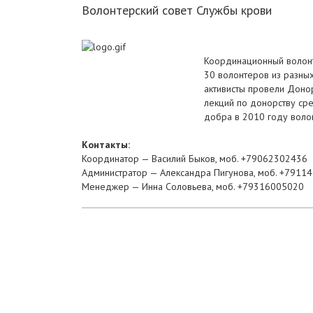
Волонтерский совет Службы крови
Координационный волонте
30 волонтеров из разных
активисты провели Донор
лекций по донорству ср
добра в 2010 году воло
Контакты:
Координатор — Василий Быков, моб. +79062302436
Администратор — Александра Пигунова, моб. +7911
Менеджер — Инна Соловьева, моб. +79316005020