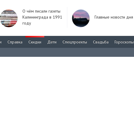
О чём писали газеты
Калининграда в 1991
Главные новости дня
году
м
Справка
Скидки
Дети
Спецпроекты
Свадьба
Гороскопы