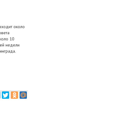
входит около
овета
коло 10
ней недели
инграда.