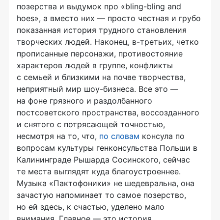
позерства и выдумок про «
bling
-
bling
and
hoes
», а вместо них — просто честная и грубо
показанная история трудного становления
творческих людей. Наконец,
в-третьих
, четко
прописанные персонажи, противостояние
характеров людей в группе, конфликты
с семьей и близкими на почве творчества,
неприятный мир
шоу-бизнеса
. Все это —
на фоне грязного и раздолбанного
постсоветского пространства, воссозданного
и снятого с потрясающей точностью,
несмотря на то, что,
по словам
консула по
вопросам культуры генконсульства Польши в
Калининграде Рышарда Сосинского, сейчас
те места выглядят куда благоустроеннее.
Музыка «Пактофоники» не шедевральна, она
зачастую напоминает то самое позерство,
но ей здесь, к счастью, уделено мало
внимания. Главное — это история