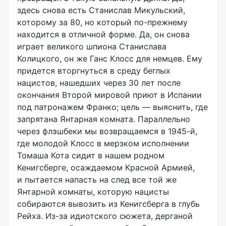
здесь снова есть Станислав Микульский,
которому за 80, но который
по-прежнему
находится в отличной форме. Да, он снова
играет великого шпиона Станислава
Колицкого, он же Ганс Клосс для немцев. Ему
придется вторгнуться в среду беглых
нацистов, нашедших через 30 лет после
окончания Второй мировой приют в Испании
под патронажем Франко; цель — выяснить, где
запрятана Янтарная комната. Параллельно
через флэшбеки мы возвращаемся в
1945-й
,
где молодой Клосс в мерзком исполнении
Томаша Кота сидит в нашем родном
Кенигсберге, осаждаемом Красной Армией,
и пытается напасть на след все той же
Янтарной комнаты, которую нацисты
собираются вывозить из Кенигсберга в глубь
Рейха.
Из-за
идиотского сюжета, дерганой