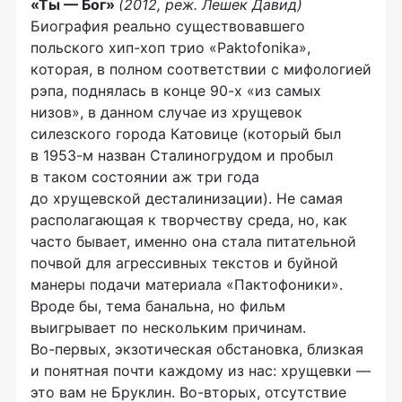
«Ты — Бог»
(2012, реж. Лешек Давид)
Биография реально существовавшего
польского
хип-хоп трио
«Paktofonika»,
которая, в полном соответствии с мифологией
рэпа, поднялась в конце
90-х
«из самых
низов», в данном случае из хрущевок
силезского города Катовице (который был
в
1953-м
назван Сталиногрудом и пробыл
в таком состоянии аж три года
до хрущевской десталинизации). Не самая
располагающая к творчеству среда, но, как
часто бывает, именно она стала питательной
почвой для агрессивных текстов и буйной
манеры подачи материала «Пактофоники».
Вроде бы, тема банальна, но фильм
выигрывает по нескольким причинам.
Во-первых
, экзотическая обстановка, близкая
и понятная почти каждому из нас: хрущевки —
это вам не Бруклин.
Во-вторых
, отсутствие