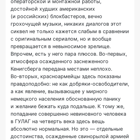
операторской и монтажной работы,
достойной худших американских
(и российских) блокбастеров, вечно
грохочущей музыки, никаких диалогов этот
сиквел не только кажется слабым в сравнении
с оригинальным сериалом, но и вообще
превращается в невыносимое зрелище.
Впрочем, есть у него пара плюсов.
Во-первых
,
атмосфера осажденного заснеженного
Кенигсберга передана местами неплохо.
Во-вторых
, красноармейцы здесь показаны
правдоподобно: не как
добряки-освободители
,
а как явление, вызывающее у мирного
немецкого населения обоснованную панику
и желание бежать куда подальше. К тому же,
попадание совершенно невиновного человека
в ГУЛАГ на четверть века здесь вещь
абсолютно нормальная. Но это — отдельные
достоинства, осажденные свинорылой армией