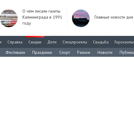
О чём писали газеты
Калининграда в 1991
Главные новости дня
году
м
Справка
Скидки
Дети
Спецпроекты
Свадьба
Гороскопы
Фестивали
Праздники
Спорт
Разное
Новости
Публик