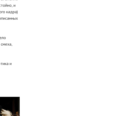
стойно, и
ого кадра)
рописанных
дело
 смеха,
отика и