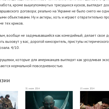
работа, кроме вышеупомянутых трясущихся кусков, выглядит до
Варшавского договора; реально на Украине не было снято ни одн
ыми объективами. Ну и актеры, хоть и играют отвратительно п
е тех криков.
льм, вообще не задумывавшийся как комедийный, делает свое 
ать вызовут у вас, дорогой кинозритель, приступы истерического
зала. 4/10.
хрущевки, которые для американцев выглядят как уродливая экз
таются нормальной повседневностью.
нзии
31 июля 2014
15 июля 2014