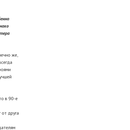
бенно
нако
стера
нечно же,
всегда
роями
лучшей
то в 90-е
 от друга
здателям