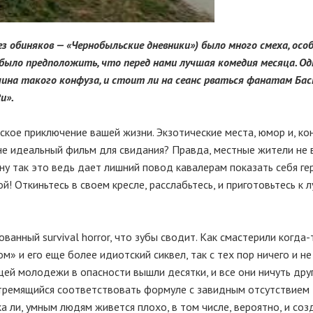
ез обиняков — «Чернобыльские дневники») было много смеха, осо
 было предположить, что перед нами лучшая комедия месяца. Од
чина такого конфуза, и стоит ли на сеанс рваться фанатам Ба
u».
кое приключение вашей жизни. Экзотические места, юмор и, ко
е идеальный фильм для свидания? Правда, местные жители не 
у так это ведь дает лишний повод кавалерам показать себя ге
! Откиньтесь в своем кресле, расслабьтесь, и приготовьтесь к 
ванный survival horror, что зубы сводит. Как смастерили когда-
» и его еще более идиотский сиквел, так с тех пор ничего и не
ей молодежи в опасности вышли десятки, и все они ничуть друг
 стремящийся соответствовать формуле с завидным отсутствием
ка ли, умным людям живется плохо, в том числе, вероятно, и со