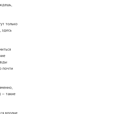
 ждешь,
гут только
, здесь
миться
чие
авды
о почти
именно,
) — такие
тся вполне