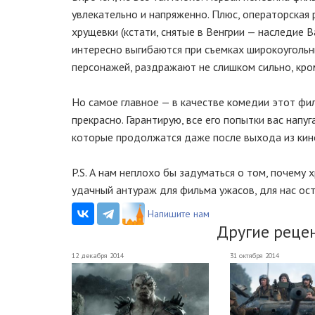
увлекательно и напряженно. Плюс, операторская 
хрущевки (кстати, снятые в Венгрии — наследие 
интересно выгибаются при съемках широкоугольн
персонажей, раздражают не слишком сильно, кром
Но самое главное — в качестве комедии этот фи
прекрасно. Гарантирую, все его попытки вас напуг
которые продолжатся даже после выхода из кино
P.S. А нам неплохо бы задуматься о том, почему 
удачный антураж для фильма ужасов, для нас ос
Напишите нам
Другие реце
12 декабря 2014
31 октября 2014