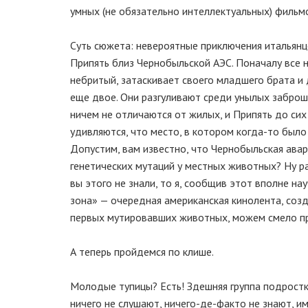
умных (не обязательно интеллектуальных) фильм
Суть сюжета: невероятные приключения итальянце
Припять близ Чернобыльской АЭС. Поначалу все 
небритый, затаскивает своего младшего брата и 
еще двое. Они разгуливают среди унылых забро
ничем не отличаются от жилых, и Припять до сих
удивляются, что место, в котором когда-то было
Допустим, вам известно, что Чернобыльская авар
генетических мутаций у местных животных? Ну ра
вы этого не знали, то я, сообщив этот вполне н
зона» — очередная американская кинолента, соз
первых мутировавших животных, можем смело пр
А теперь пройдемся по клише.
Молодые тупицы? Есть! Здешняя группа подростк
ничего не слушают, ничего-де-факто не знают, им