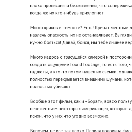
плохо прописаны и безжизненны, что сопереживат
когда же их кто-нибудь прихлопнет.
Много криков в темноте? Есть! Кричат местные д
навлечь опасность, их не останавливает. Выгляди
нужно бояться! Давай, бойся, мы тебе лишнее ве
Много кадров с трясущейся камерой и посторон
создать ощущение found footage, то есть того,
гаджеты, а кто-то потом нашел их съемки; одна
полностью перекрывается внешними шумами, кото
полностью убивают.
Вообще этот фильм, как и «Борат», вовсю польз
невежеством некоторых американцев, которые дум
психи, что у них что угодно возможно.
Впрочем, не все так плохо. Первая половина фил