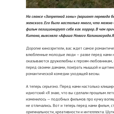
На сеансе «Запретной зоны» (вариант перевода б
женского. Его было настолько много, что можно
фильм позиционирует себя как хоррор. В чем при
Китона, выясняла «Афиша Нового Калининграда.R
Дорогие кинозрители, вас ждет самое романтичес
влюбленные молодые люди — разве перед нами н
оказываются дружелюбны к героям-любовникам, н
перед своими дамами, поиграть мышцой и щетиной
романтической комедии уходящей весны.
А теперь серьезно. Перед нами настолько клиширо
идиотский «Я знаю, что вы сделали прошлым летом
изменилось — подобных фильмов про кучку вопящ
не отличались. Вот и теперь перед нами фильм,
оригинальности, креативности и интеллекта. Шут