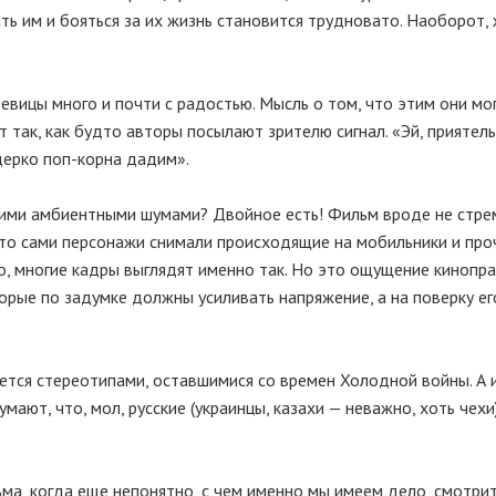
ь им и бояться за их жизнь становится трудновато. Наоборот,
евицы много и почти с радостью. Мысль о том, что этим они мо
т так, как будто авторы посылают зрителю сигнал. «Эй, приятель
дерко поп-корна дадим».
ними амбиентными шумами? Двойное есть! Фильм вроде не стре
 что сами персонажи снимали происходящие на мобильники и про
ко, многие кадры выглядят именно так. Но это ощущение кинопр
рые по задумке должны усиливать напряжение, а на поверку ег
уется стереотипами, оставшимися со времен Холодной войны. А 
ают, что, мол, русские (украинцы, казахи — неважно, хоть чехи
ьма, когда еще непонятно, с чем именно мы имеем дело, смотри