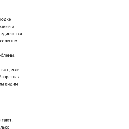
ородке
езвый и
соединяются
бсолютно
облемы.
 вот, если
«Запретная
 мы видим
итают,
олько