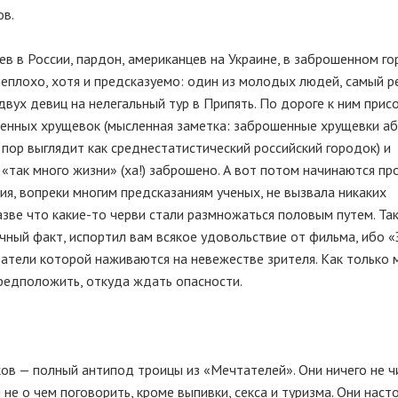
ов.
в в России, пардон, американцев на Украине, в заброшенном г
неплохо, хотя и предсказуемо: один из молодых людей, самый р
двух девиц на нелегальный тур в Припять. По дороге к ним при
шенных хрущевок (мысленная заметка: заброшенные хрущевки а
 пор выглядит как среднестатистический российский городок) и
 «так много жизни» (ха!) заброшено. А вот потом начинаются пр
ия, вопреки многим предсказаниям ученых, не вызвала никаких
зве что какие-то черви стали размножаться половым путем. Так
аучный факт, испортил вам всякое удовольствие от фильма, ибо 
датели которой наживаются на невежестве зрителя. Как только
едположить, откуда ждать опасности.
ов — полный антипод троицы из «Мечтателей». Они ничего не ч
 не о чем поговорить, кроме выпивки, секса и туризма. Они наст