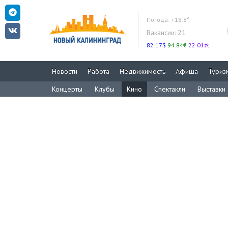
Погода:
+18.8°
Вакансии:
21
82.17$
94.84€
22.01zł
Новости
Работа
Недвижимость
Афиша
Туриз
Концерты
Клубы
Кино
Спектакли
Выставки