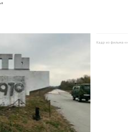
ья
Кадр из фильма «»