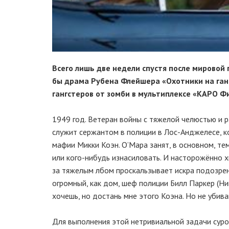
Всего лишь две недели спустя после мировой
бы драма Рубена Флейшера «Охотники на ган
гангстеров от зомби в мультиплексе «КАРО Фи
1949 год. Ветеран войны с тяжелой челюстью и
служит сержантом в полиции в Лос-Анджелесе, к
мафии Микки Коэн. О’Мара занят, в основном, те
или кого-нибудь изнасиловать. И насторожённо х
за тяжелым лбом проскальзывает искра подозрени
огромный, как дом, шеф полиции Билл Паркер (Ник
хочешь, но достань мне этого Коэна. Но не убивай
Для выполнения этой нетривиальной задачи суро