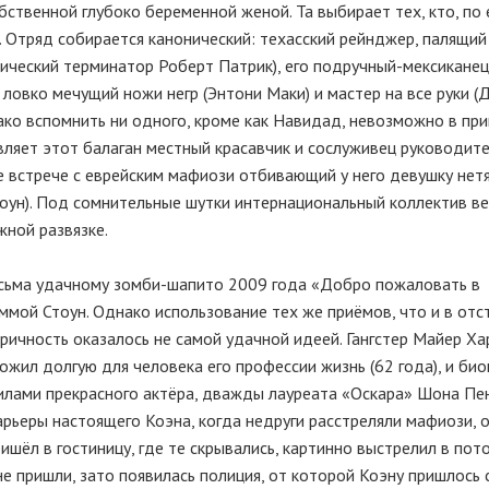
ственной глубоко беременной женой. Та выбирает тех, кто, по 
 Отряд собирается канонический: техасский рейнджер, палящий
лический терминатор Роберт Патрик), его подручный-мексиканец
ловко мечущий ножи негр (Энтони Маки) и мастер на все руки 
днако вспомнить ни одного, кроме как Навидад, невозможно в пр
вляет этот балаган местный красавчик и сослуживец руководит
же встрече с еврейским мафиози отбивающий у него девушку нет
тоун). Под сомнительные шутки интернациональный коллектив в
жной развязке.
сьма удачному зомби-шапито 2009 года «Добро пожаловать в
ммой Стоун. Однако использование тех же приёмов, что и в отс
оричность оказалось не самой удачной идеей. Гангстер Майер Ха
ожил долгую для человека его профессии жизнь (62 года), и био
 силами прекрасного актёра, дважды лауреата «Оскара» Шона Пе
карьеры настоящего Коэна, когда недруги расстреляли мафиози, 
ишёл в гостиницу, где те скрывались, картинно выстрелил в пот
не пришли, зато появилась полиция, от которой Коэну пришлось