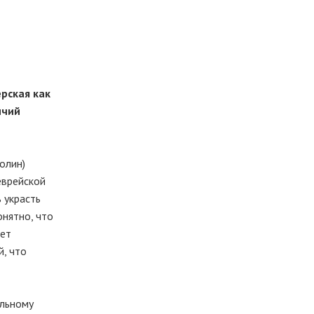
рская как
ичий
олин)
еврейской
 украсть
онятно, что
ает
й, что
ольному