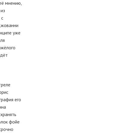
её мнению,
 из
 с
(Джованни
инципе уже
еля
яжёлого
едёт
треле
ррис
графия его
нна
охранять
олок фойе
 срочно