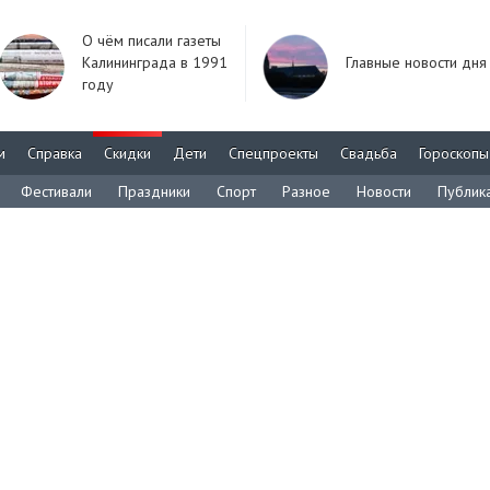
О чём писали газеты
Калининграда в 1991
Главные новости дня
году
м
Справка
Скидки
Дети
Спецпроекты
Свадьба
Гороскопы
Фестивали
Праздники
Спорт
Разное
Новости
Публик