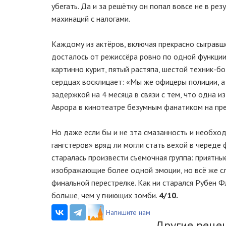
убегать. Да и за решётку он попал вовсе не в ре
махинаций с налогами.
Каждому из актёров, включая прекрасно сыграв
досталось от режиссёра ровно по одной функции-
картинно курит, пятый растяпа, шестой техник-бо
сердцах восклицает: «Мы же офицеры полиции, а 
задержкой на 4 месяца в связи с тем, что одна 
Аврора в кинотеатре безумным фанатиком на пр
Но даже если бы и не эта смазанность и необхо
гангстеров» вряд ли могли стать вехой в череде
старалась произвести съемочная группа: приятны
изображающие более одной эмоции, но всё же сл
финальной перестрелке. Как ни старался Рубен Ф
больше, чем у гниющих зомби.
4/10.
Напишите нам
Другие реце