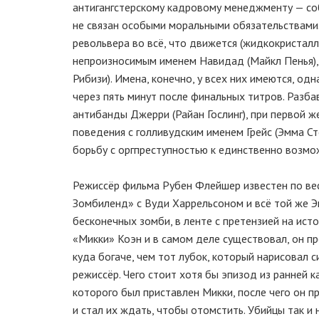
антигангстерскому кадровому менеджменту — соб
не связан особыми моральными обязательствами.
револьвера во всё, что движется (жидкокристал
непроизносимым именем Навидад (Майкл Пенья), 
Рибизи). Имена, конечно, у всех них имеются, о
через пять минут после финальных титров. Разба
антибанды Джерри (Райан Гослинг), при первой 
поведения с голливудским именем Грейс (Эмма С
борьбу с оргпреступностью к единственно возмо
Режиссёр фильма Рубен Флейшер известен по ве
Зомбиленд» с Вуди Харрельсоном и всё той же Э
бесконечных зомби, в ленте с претензией на ист
«Микки» Коэн и в самом деле существовал, он пр
куда богаче, чем тот лубок, который нарисовал
режиссёр. Чего стоит хотя бы эпизод из ранней 
которого был приставлен Микки, после чего он пр
и стал их ждать, чтобы отомстить. Убийцы так и 