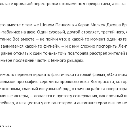
зультате кровавой перестрелки с копами под прикрытием, а из-з
шего вместе с тем же Шоном Пенном в «Харви Милке» Джоша Бр
табличке на шею. Один суровый, другой стреляет, третий негр,
таник. Всё вместе — не пойми что; в какой-то момент один из г
занимаемся какой-то фигнёй», — и с ним сложно поспорить. Лен
из ранее отснятых сцен точь-в-точь повторяла расстрел жителей
емьере последней части «Тёмного рыцаря».
димость перемонтировать фактически готовый фильм, «Охотник
 фильмов про мафию середины прошлого века. Вся красота, кото
е костюмы, славный визуальный ряд, отличная работа оператора 
авные актёры, — лопается о пустоту содержания, как ёлочный ш
лейшер, а изящества у его гангстеров и антигангстеров вышло н
нзии