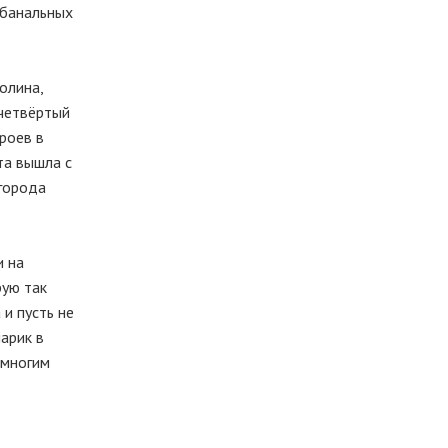
а банальных
олина,
 четвёртый
ероев в
та вышла с
 города
и на
рую так
и пусть не
арик в
емногим