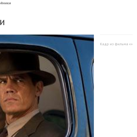
ойники
ки
Кадр из фильма «»