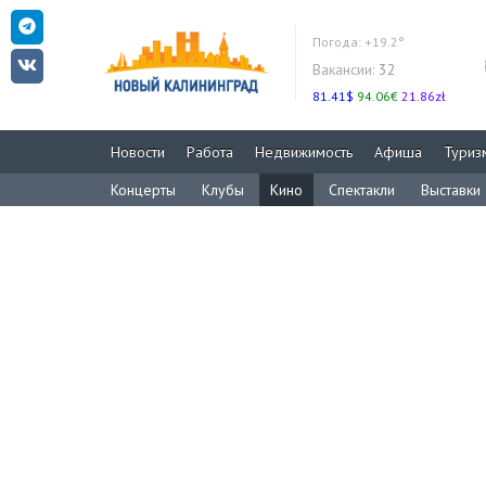
Погода:
+19.2°
Вакансии:
32
81.41$
94.06€
21.86zł
Новости
Работа
Недвижимость
Афиша
Туриз
Концерты
Клубы
Кино
Спектакли
Выставки