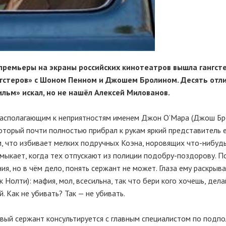
 премьеры на экраны российских кинотеатров вышла гангсте
гстеров» с Шоном Пенном и Джошем Бролином. Десять отл
льм» искал, но не нашёл Алексей Милованов.
 располагающим к неприятностям именем Джон О’Мара (Джош Бр
оторый почти полностью прибрал к рукам яркий представитель 
м, что избивает мелких подручных Коэна, норовящих что-нибудь
мыкает, когда тех отпускают из полиции подобру-поздорову. П
я, но в чём дело, понять сержант не может. Глаза ему раскрыв
 Нолти): мафия, мол, всесильна, так что бери кого хочешь, дела
. Как не убивать? Так — не убивать.
вый сержант консультируется с главным специалистом по подп