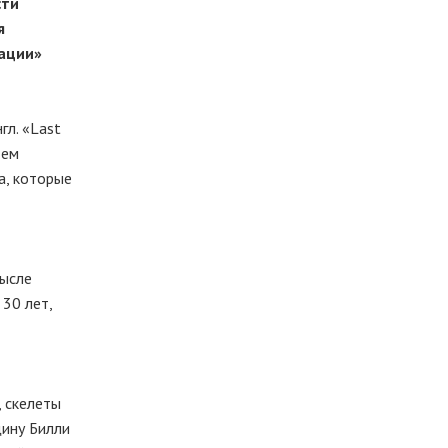
сти
я
нации»
гл. «Last
дем
а, которые
мысле
 30 лет,
, скелеты
щину Билли