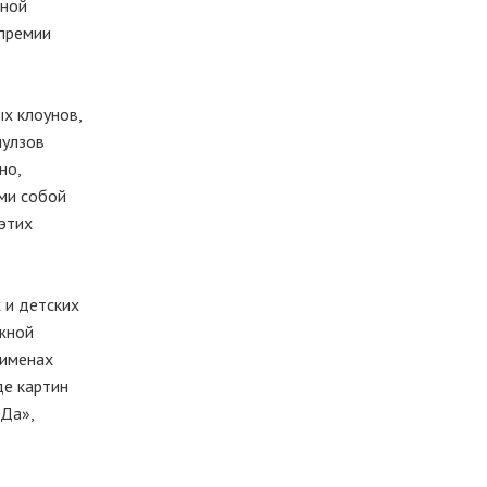
сной
 премии
ых клоунов,
лулзов
но,
ми собой
 этих
 и детских
лжной
 именах
де картин
Да»,