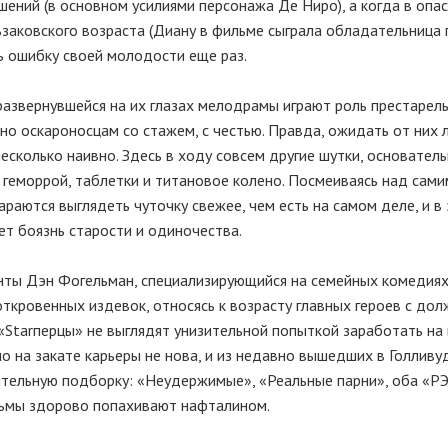
шений (в основном усилиями
персонажа Де
Ниро), а когда в опа
ьзаковского возраста (Диану в фильме сыграла обладательница
ь ошибку своей молодости еще раз.
развернувшейся на их глазах мелодрамы играют роль престарел
но оскароносцам со стажем, с честью. Правда, ожидать от них 
есколько наивно. Здесь в ходу совсем другие шутки, основатель
геморрой, таблетки и титановое колено. Посмеиваясь над сами
тараются выглядеть чуточку свежее, чем есть на самом деле, и в
ет боязнь старости и одиночества.
енты Дэн Фогельман, специализирующийся на семейных комедиях
откровенных издевок, относясь к возрасту главных героев с до
 «Starперцы» не выглядят унизительной попыткой заработать на
но на закате карьеры не нова, и из недавно вышедших в Голливу
ельную подборку: «Неудержимые», «Реальные парни», оба «РЭ
льмы здорово попахивают нафталином.