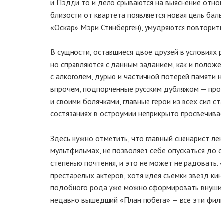
и Пэдди то и дело срываются на выяснение отно
близости от квартета появляется новая цель бал
«Оскар» Мэри Стинберген), умудряются повторит
В сущности, оставшиеся двое друзей в условиях 
но справляются с данным заданием, как и положе
с алкоголем, дурью и частичной потерей памяти н
впрочем, подпорченные русским дубляжом — про 
и своими болячками, главные герои из всех сил с
состязаниях в остроумии неприкрыто просвечива
Здесь нужно отметить, что главный сценарист л
мультфильмах, не позволяет себе опускаться до 
степенью почтения, и это не может не радовать.
престарелых актеров, хотя идея съемки звезд ки
подобного рода уже можно сформировать внушит
недавно вышедший «План побега» — все эти фи