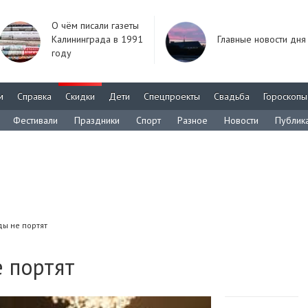
О чём писали газеты
Калининграда в 1991
Главные новости дня
году
м
Справка
Скидки
Дети
Спецпроекты
Свадьба
Гороскопы
Фестивали
Праздники
Спорт
Разное
Новости
Публик
ды не портят
 портят