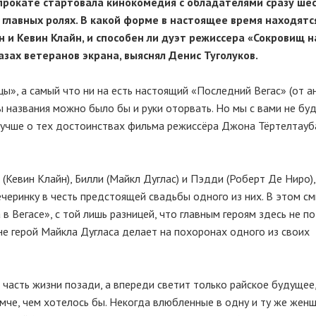
м прокате стартовала кинокомедия с обладателями сразу ше
 главных ролях. В какой форме в настоящее время находятс
 и Кевин Клайн, и способен ли дуэт режиссера «Сокровищ 
азах ветеранов экрана, выяснял Денис Туголуков.
цы», а самый что ни на есть настоящий «Последний Вегас» (от ан
ды названия можно было бы и руки оторвать. Но мы с вами не бу
лучше о тех достоинствах фильма режиссёра Джона Тёртелтауб
 (Кевин Клайн), Билли (Майкл Дуглас) и Пэдди (
Роберт Де
Ниро),
ечеринку в честь предстоящей свадьбы одного из них. В этом с
 Вегасе», с той лишь разницей, что главным героям здесь не по
не герой Майкла Дугласа делает на похоронах одного из своих
 часть жизни позади, а впереди светит только райское будущее
мче, чем хотелось бы. Некогда влюбленные в одну и ту же жен