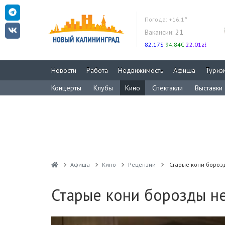
Погода:
+16.1°
Вакансии:
21
82.17$
94.84€
22.01zł
Новости
Работа
Недвижимость
Афиша
Туриз
Концерты
Клубы
Кино
Спектакли
Выставки
Афиша
Кино
Рецензии
Старые кони бороз
Старые кони борозды не