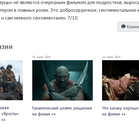
перцы» не являются очередным фильмом для подростков, вырос
гером в главных ролях. Это добросердечное, сентиментальное к
о и сам немного сентиментален. 7/10.
Комме
нзии
31 июля 2014
15 июля 2014
овая:
Галактический штамп: рецензия
Что казаку хорошо
 «Ярость»:
на фильм «»
на фильм «»
 «»