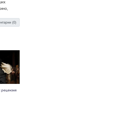
ших
ино,
нтарии (
0
)
: рецензия