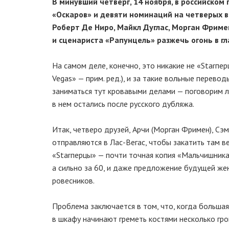
В минувший четверг, 14 ноября, в российско
«Оскаров» и девяти номинаций на четверых в
Роберт Де
Ниро, Майкл Дуглас, Морган Фримен
и сценариста «Рапунцель» разжечь огонь в гл
На самом деле, конечно, это никакие не «Starпер
Vegas» — прим. ред.), и за такие вольные перево
заниматься тут кровавыми делами — поговорим 
в нем остались после русского дубляжа.
Итак, четверо друзей, Арчи (Морган Фримен), Сэм
отправляются в
Лас-Вегас
, чтобы закатить там в
«Starперцы» — почти точная копия «Мальчишника в
а сильно за 60, и даже предложение будущей же
ровесников.
Проблема заключается в том, что, когда большая
в шкафу начинают греметь костями несколько гро