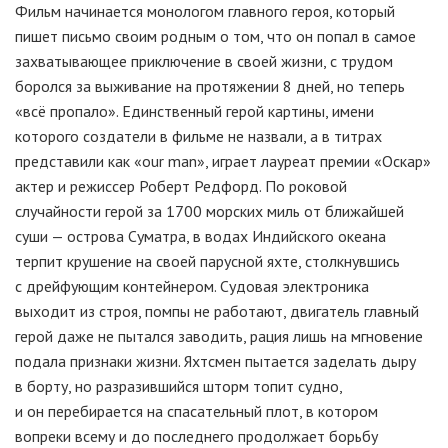
Фильм начинается монологом главного героя, который
пишет письмо своим родным о том, что он попал в самое
захватывающее приключение в своей жизни, с трудом
боролся за выживание на протяжении 8 дней, но теперь
«всё пропало». Единственный герой картины, имени
которого создатели в фильме не назвали, а в титрах
представили как «our man», играет лауреат премии «Оскар»
актер и режиссер Роберт Редфорд. По роковой
случайности герой за 1700 морских миль от ближайшей
суши — острова Суматра, в водах Индийского океана
терпит крушение на своей парусной яхте, столкнувшись
с дрейфующим контейнером. Судовая электроника
выходит из строя, помпы не работают, двигатель главный
герой даже не пытался заводить, рация лишь на мгновение
подала признаки жизни. Яхтсмен пытается заделать дыру
в борту, но разразившийся шторм топит судно,
и он перебирается на спасательный плот, в котором
вопреки всему и до последнего продолжает борьбу