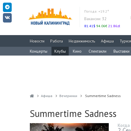
Погода:
+19.2°
Вакансии:
32
81.41$
94.06€
21.86zł
Новости
Работа
Недвижимость
Афиша
Туриз
Концерты
Клубы
Кино
Спектакли
Выставки
Афиша
Вечеринки
Summertime Sadness
Summertime Sadness
Когда
2 Се