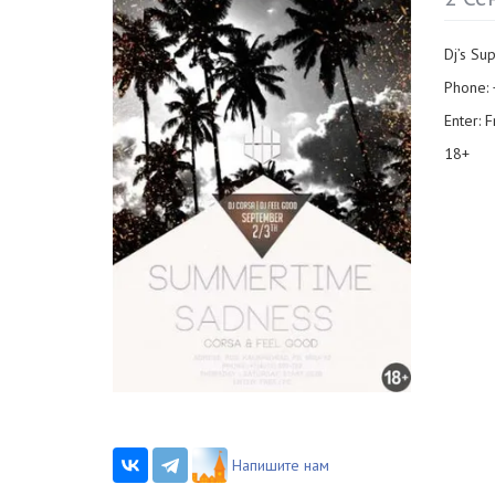
Dj’s Su
Phone:
Enter: F
18+
Напишите нам