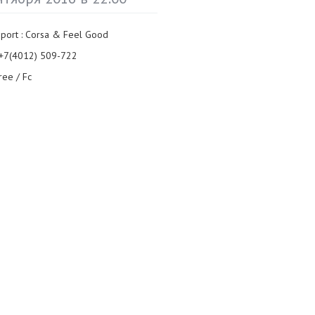
pport : Corsa & Feel Good
 +7(4012) 509-722
ree / Fc