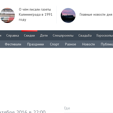
О чём писали газеты
Калининграда в 1991
Главные новости дня
году
м
Справка
Скидки
Дети
Спецпроекты
Свадьба
Гороскопы
Фестивали
Праздники
Спорт
Разное
Новости
Публик
Где
нтября 2016 в 22:00