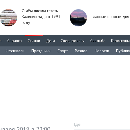
О чём писали газеты
Калининграда в 1991
Главные новости дня
году
м
Справка
Скидки
Дети
Спецпроекты
Свадьба
Гороскопы
Фестивали
Праздники
Спорт
Разное
Новости
Публик
Где
нваря 2018 в 22:00