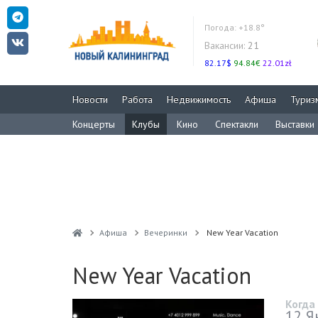
Погода:
+18.8°
Вакансии:
21
82.17$
94.84€
22.01zł
Новости
Работа
Недвижимость
Афиша
Туриз
Концерты
Клубы
Кино
Спектакли
Выставки
Афиша
Вечеринки
New Year Vacation
New Year Vacation
Когда
12 Я