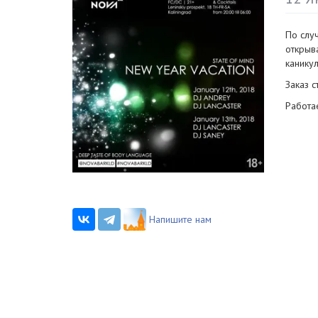
По слу
открыв
каникул
Заказ с
Работа
Напишите нам