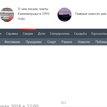
О чём писали газеты
Калининграда в 1991
Главные новости дня
году
м
Справка
Скидки
Дети
Спецпроекты
Свадьба
Гороскопы
Фестивали
Праздники
Спорт
Разное
Новости
Публик
Где
реля 2018 в 22:00