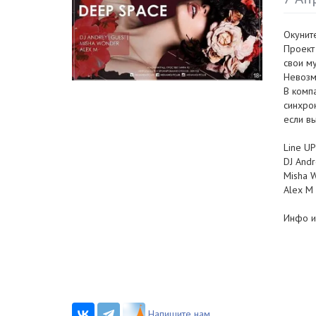
Окунит
Проект
свои м
Невозм
В комп
синхрон
если вы
Line UP
DJ And
Misha 
Alex M
Инфо и
Напишите нам