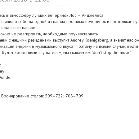
есь в атмосферу лучших вечеринок Лос — Анджелеса!
 заявил о себе на одной из наших прошлых вечеринок и продолжает у
узыкальные навыки.
ожно не реагировать, необходимо поучавствовать.
ании с нашими резиденами выступит Andrey Koenigsberg, а значит нас 
изация энергии и музыкального вкуса! Поэтому на всякий случай, ведит
 будете хорошими слушателям, мы скажем им: ‘don’t stop the music’
:
rey
Wonder
 Бронирование столов: 509–722; 708–709