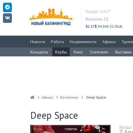
Погода:
+15.5°
Вакансии:
21
82.17$
94.84€
22.01zł
Новости
Работа
Недвижимость
Афиша
Туриз
Концерты
Клубы
Кино
Спектакли
Выставки
Афиша
Вечеринки
Deep Space
Deep Space
Когда
7 Ап