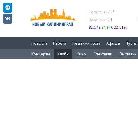
Погода:
+17.2°
Вакансии:
21
82.17$
94.84€
22.01zł
Новости
Работа
Недвижимость
Афиша
Туриз
Концерты
Клубы
Кино
Спектакли
Выставки