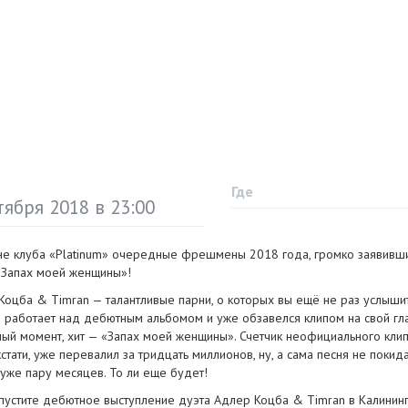
Где
тября 2018 в 23:00
не клуба «Platinum» очередные фрешмены 2018 года, громко заявивш
«Запах моей женщины»!
Коцба & Timran — талантливые парни, о которых вы ещё не раз услышит
о работает над дебютным альбомом и уже обзавелся клипом на свой гл
ный момент, хит — «Запах моей женщины». Счетчик неофициального клип
кстати, уже перевалил за тридцать миллионов, ну, а сама песня не поки
 уже пару месяцев. То ли еще будет!
пустите дебютное выступление дуэта Адлер Коцба & Timran в Калинин