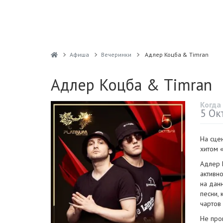
Афиша
Вечеринки
Адлер Коцба & Timran
Адлер Коцба & Timran
Когда
5 Ок
На сце
хитом 
Адлер 
активн
на дан
песни, 
чартов
Не про