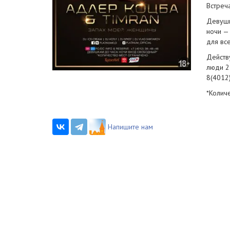
Встреча
Девушк
ночи —
для вс
Действ
люди 2
8(4012
*Колич
Напишите нам