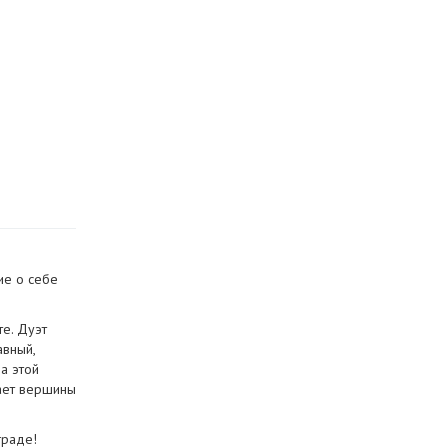
ие о себе
е. Дуэт
авный,
а этой
дает вершины
граде!