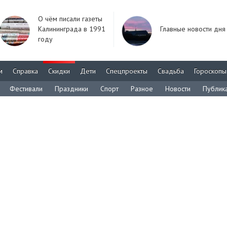
О чём писали газеты
Калининграда в 1991
Главные новости дня
году
м
Справка
Скидки
Дети
Спецпроекты
Свадьба
Гороскопы
Фестивали
Праздники
Спорт
Разное
Новости
Публик