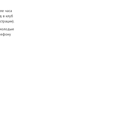
ле часа
д в клуб
страции).
 молодые
елефону