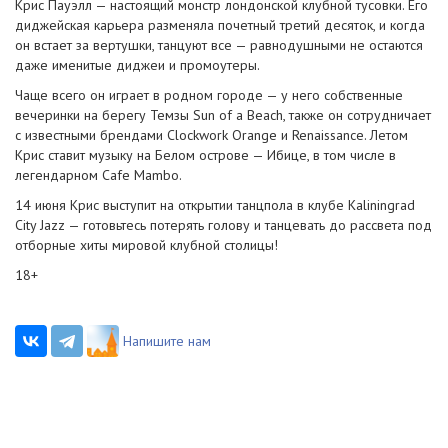
Крис Пауэлл — настоящий монстр лондонской клубной тусовки. Его
диджейская карьера разменяла почетный третий десяток, и когда
он встает за вертушки, танцуют все — равнодушными не остаются
даже именитые диджеи и промоутеры.
Чаще всего он играет в родном городе — у него собственные
вечеринки на берегу Темзы Sun of a Beach, также он сотрудничает
с известными брендами Clockwork Orange и Renaissance. Летом
Крис ставит музыку на Белом острове — Ибице, в том числе в
легендарном Cafe Mambo.
14 июня Крис выступит на открытии танцпола в клубе Kaliningrad
City Jazz — готовьтесь потерять голову и танцевать до рассвета под
отборные хиты мировой клубной столицы!
18+
Напишите нам