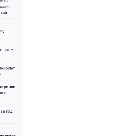
в» на
главил
ский
уму
ее время
ланируют
»
черинки
мов
 за год
 прогноз