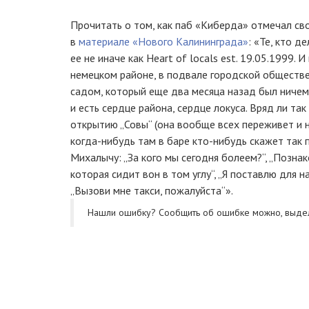
Прочитать о том, как паб «Киберда» отмечал св
в
материале «Нового Калининграда»
: «Те, кто д
ее не иначе как Heart of locals est. 19.05.1999. 
немецком районе, в подвале городской обществ
садом, который еще два месяца назад был ниче
и есть сердце района, сердце локуса. Вряд ли та
открытию „Совы“ (она вообще всех переживет и не
когда-нибудь там в баре кто-нибудь скажет так 
Михалычу: „За кого мы сегодня болеем?“, „Познак
которая сидит вон в том углу“, „Я поставлю для на
„Вызови мне такси, пожалуйста“».
Нашли ошибку? Cообщить об ошибке можно, выде