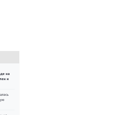
аде на
лен и
алась
кую