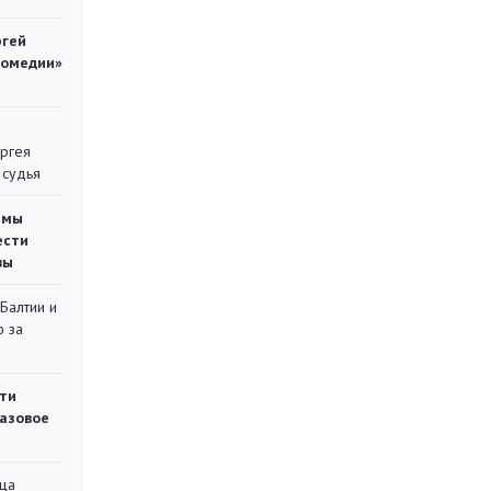
ргей
комедии»
ергея
 судья
емы
ести
вы
 Балтии и
ю за
ти
газовое
ца