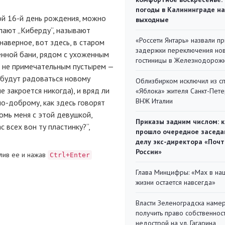
погоды в Калининграде на
ой 16-й день рождения, можно
выходные
елают „Киберду“, называют
«Россети Янтарь» назвали п
И наверное, вот здесь, в старом
задержки переключения но
енной бани, рядом с ухоженным
гостиницы в Железнодорож
м не примечательным пустырем —
к будут радоваться новому
Облизбирком исключил из с
 закроется никогда), и вряд ли
«Яблока» жителя Санкт-Пете
ВНЖ Италии
по-доброму, как здесь говорят
омь меня с этой девушкой,
Приказы задним числом: к
с всех вон ту пластинку?“,
прошло очередное заседа
делу экс-директора «Поч
России»
лив ее и нажав
Ctrl+Enter
Глава Минцифры: «Мах в на
жизни остается навсегда»
Власти Зеленоградска наме
получить право собственнос
недострой на ул. Гагарина