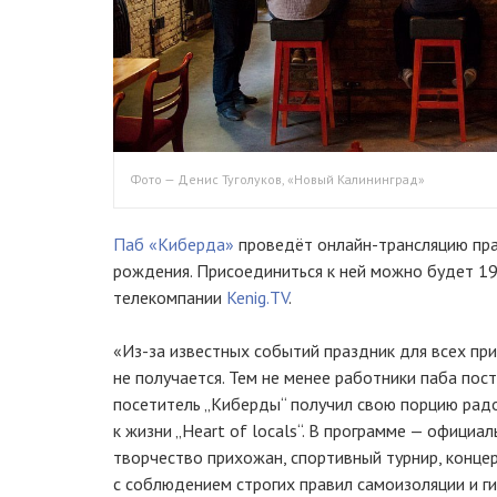
Фото — Денис Туголуков, «Новый Калининград»
Паб «Киберда»
проведёт онлайн-трансляцию пра
рождения. Присоединиться к ней можно будет 19
телекомпании
Kenig.TV
.
«Из-за известных событий праздник для всех пр
не получается. Тем не менее работники паба по
посетитель „Киберды“ получил свою порцию рад
к жизни „Heart of locals“. В программе — официа
творчество прихожан, спортивный турнир, концерт
с соблюдением строгих правил самоизоляции и гиг