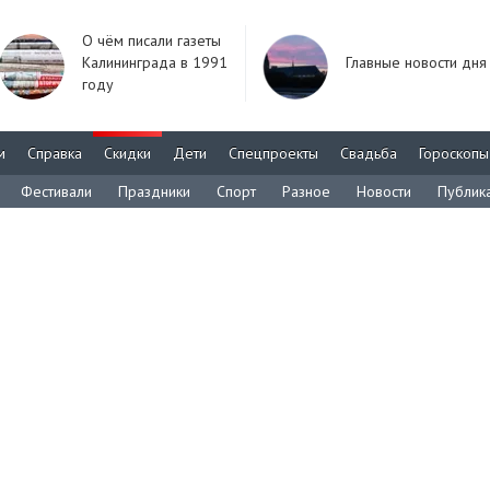
О чём писали газеты
Калининграда в 1991
Главные новости дня
году
м
Справка
Скидки
Дети
Спецпроекты
Свадьба
Гороскопы
Фестивали
Праздники
Спорт
Разное
Новости
Публик