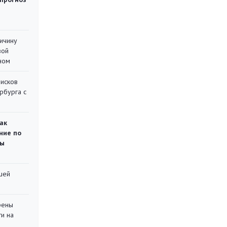
ричину
вой
ном
писков
рбурга с
ак
ние по
ты
шей
рены
ти на