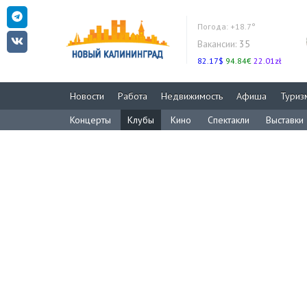
Погода:
+18.7°
Вакансии:
35
82.17$
94.84€
22.01zł
Новости
Работа
Недвижимость
Афиша
Туриз
Концерты
Клубы
Кино
Спектакли
Выставки