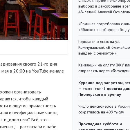
Список «Партии пенсионеро
выборах в Заксобрание воз
48-летний Алексей Осмолов
«Родина» потребовала снять
«Яблоко» с выборов в Госд
Горвласти о ямах на ул.
Коммунальной: «В ближайш
выйдем с ремонтом»
зднования своего 21-го дня
Квитанции на оплату ЖКУ п
 мая в 20:00 на YouTube-канале
отправлять через «Госуслуги
Курение под запретом, ве
— тоже: топ-5 дорогих до
ихожан организовать
Пионерского в аренду
стараются, чтобы каждый
ости и ощутил причастность
Число пенсионеров в России
сократилось на 409 тысяч
льная и неофициальные части,
 и „идиотека“. Всё это —
Прохладная суббота и
иены», — рассказали в пабе.
комфортное воскресенье: