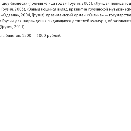
е
шоу-бизнеса
» (премия «Лица года», Грузия, 2003), «Лучшая певица го
, Грузия, 2003), «Завыдающийся вклад вразвитие грузинской музыки» (с
 «Одзела», 2004, Грузия), президентский орден «Сияние» — государств
а Грузии для награждения выдающихся деятелей культуры, образования,
(Грузия, 2011).
сть билетов: 1500 — 3000 рублей.