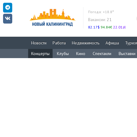
Погода:
+18.8°
Вакансии:
21
82.17$
94.84€
22.01zł
Новости
Работа
Недвижимость
Афиша
Туриз
Концерты
Клубы
Кино
Спектакли
Выставки