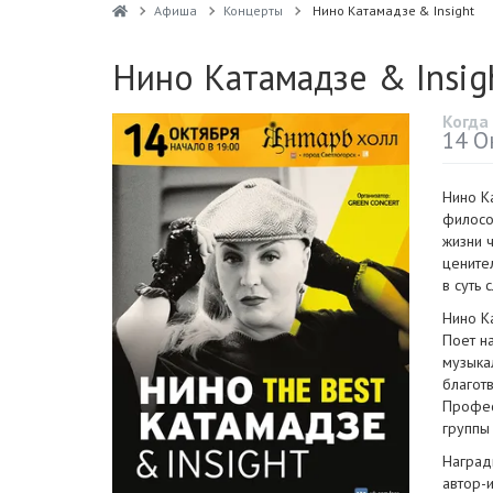
Афиша
Концерты
Нино Катамадзе & Insight
Нино Катамадзе & Insig
Когда
14 О
Нино К
филосо
жизни ч
цените
в суть 
Нино К
Поет на
музыка
благот
Профес
группы
Наград
автор-