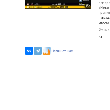
всфер
«Мега»
премия
наград
спорта 
Стоимо
6+
Напишите нам