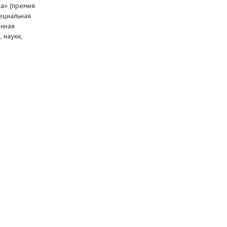
да» (премия
пециальная
енная
 науки,