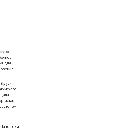
рнутое
вечности
ка для
кновение
(Грузия).
атумского
здала
ртистам.
нователем
 «Лицо года