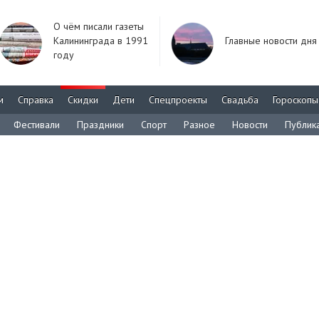
О чём писали газеты
Калининграда в 1991
Главные новости дня
году
м
Справка
Скидки
Дети
Спецпроекты
Свадьба
Гороскопы
Фестивали
Праздники
Спорт
Разное
Новости
Публик