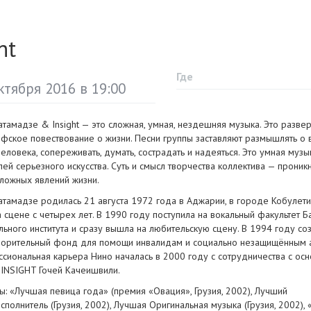
ht
Где
ктября 2016 в 19:00
атамадзе & Insight — это cложная, умная, нездешняя музыка. Это разве
фское повествование о жизни. Песни группы заставляют размышлять о 
еловека, сопереживать, думать, сострадать и надеяться. Это умная музы
лей серьезного искусства. Суть и смысл творчества коллектива — прони
сложных явлений жизни.
атамадзе родилась 21 августа 1972 года в Аджарии, в городе Кобулети 
 сцене с четырех лет. В 1990 году поступила на вокальный факультет Б
льного института и сразу вышла на любительскую сцену. В 1994 году со
ворительный фонд для помощи инвалидам и социально незащищённым а
сиональная карьера Нино началась в 2000 году c сотрудничества с ос
 INSIGHT Гочей Качеишвили.
ы: «Лучшая певица года» (премия «Овация», Грузия, 2002), Лучший
исполнитель
(Грузия, 2002), Лучшая Оригинальная музыка (Грузия, 2002),