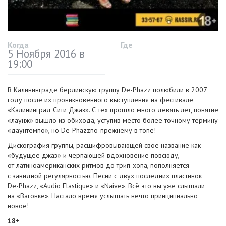
Когда
Где
5 Ноября 2016 в
19:00
В Калининграде берлинскую группу
De-Phazz
полюбили в 2007
году после их проникновенного выступления на фестивале
«Калининград Сити Джаз». С тех прошло много девять лет, понятие
«лаунж» вышло из обихода, уступив место более точному термину
«даунтемпо», но
De-Phazz
по-прежнему
в топе!
Дискография группы, расшифровывающей свое название как
«будущее джаз» и черпающей вдохновение повсюду,
от латиноамериканских ритмов до
трип-хопа
, пополняется
с завидной регулярностью. Песни с двух последних пластинок
De-Phazz
, «Audio Elastique» и «Naive». Всё это вы уже слышали
на «Вагонке». Настало время услышать нечто принципиально
новое!
18+