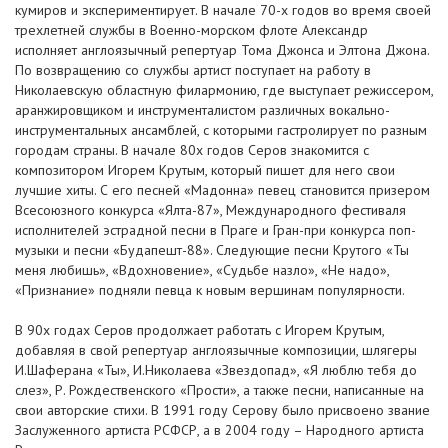
кумиров и экспериментирует. В начале 70-х годов во время своей
трехлетней службы в Военно-морском флоте Александр
исполняет англоязычный репертуар Тома Джонса и Элтона Джона.
По возвращению со службы артист поступает на работу в
Николаевскую областную филармонию, где выступает режиссером,
аранжировщиком и инструменталистом различных вокально-
инструментальных ансамблей, с которыми гастролирует по разным
городам страны. В начале 80х годов Серов знакомится с
композитором Игорем Крутым, который пишет для него свои
лучшие хиты. С его песней «Мадонна» певец становится призером
Всесоюзного конкурса «Ялта-87», Международного фестиваля
исполнителей эстрадной песни в Праге и Гран-при конкурса поп-
музыки и песни «Будапешт-88». Следующие песни Крутого «Ты
меня любишь», «Вдохновение», «Судьбе назло», «Нe надо»,
«Признание» подняли певца к новым вершинам популярности.
В 90х годах Серов продолжает работать с Игорем Крутым,
добавляя в свой репертуар англоязычные композиции, шлягеры
И.Шаферана «Ты», И.Николаева «Звездопад», «Я люблю тебя до
слез», Р. Рождественского «Прости», а также песни, написанные на
свои авторские стихи. В 1991 году Серову было присвоено звание
Заслуженного артиста РСФСР, а в 2004 году – Народного артиста