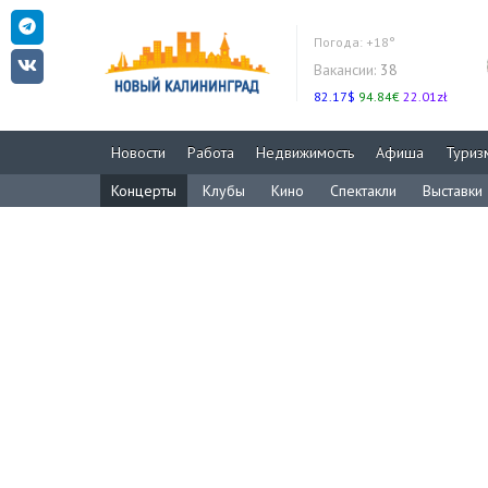
Погода:
+18°
Вакансии:
38
82.17$
94.84€
22.01zł
Новости
Работа
Недвижимость
Афиша
Туриз
Концерты
Клубы
Кино
Спектакли
Выставки