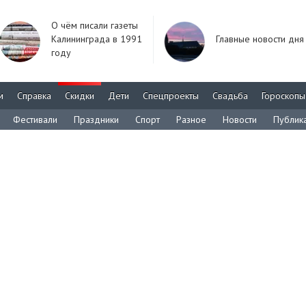
О чём писали газеты
Калининграда в 1991
Главные новости дня
году
м
Справка
Скидки
Дети
Спецпроекты
Свадьба
Гороскопы
Фестивали
Праздники
Спорт
Разное
Новости
Публик