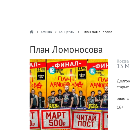
Афиша
Концерты
План Ломоносова
План Ломоносова
Когда
13 М
Долгожд
старые 
Билеты
16+