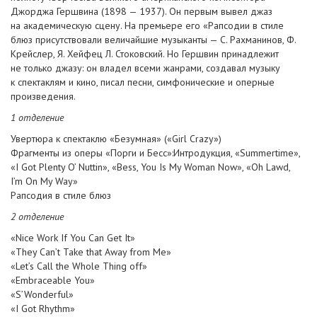
Джорджа Гершвина (1898 — 1937). Он первым вывел джаз
на академическую сцену. На премьере его «Рапсодии в стиле
блюз присутствовали величайшие музыканты — С. Рахманинов, Ф.
Крейслер, Я. Хейфец Л. Стоковский. Но Гершвин принадлежит
не только джазу: он владел всеми жанрами, создавал музыку
к спектаклям и кино, писал песни, симфонические и оперные
произведения.
1 отделение
Увертюра к спектаклю «Безумная» («Girl Crazy»)
Фрагменты из оперы «Порги и Бесс»:Интродукция, «Summertime»,
«I Got Plenty O’ Nuttin», «Bess, You Is My Woman Now», «Oh Lawd,
I’m On My Way»
Рапсодия в стиле блюз
2 отделение
«Nice Work If You Can Get It»
«They Can’t Take that Away from Me»
«Let’s Сall the Whole Thing off»
«Embraceable You»
«S’Wonderful»
«I Got Rhythm»