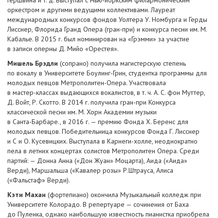
оркестром и другими ведущими коллективами. Лауреат
международных конкурсов фондов Уолтера У. Номбурга и Герды
Лисснер, Флорида Гранд Опера (
гран-при
) и конкурса песни им. М.
Кабалье. В 2015 г. был номинирован на «Грэмми» за участие
в записи оперны Д. Мийо «Орестея».
Мишель Брэдли
(сопрано) получила магистерскую степень
по вокалу в Университете
Боулинг-Грин
, студентка программы для
молодых певцов
Метрополитен-Опера
. Участвовала
в
мастер-классах
выдающихся вокалистов,
в т. ч.
А. С. фон Муттер,
Д. Войт, Р. Скотто. В 2014 г. получила
гран-при
Конкурса
классической песни им. М. Хорн Академии музыки
в
Санта-Барбаре
., в 2016 г. — премию Фонда Х. Беренс для
молодых певцов. Победительница конкурсов Фонда Г. Лисснер
и С и О. Кусевицких. Выступала в
Карнеги-холле
, неоднократно
пела в летних концертах солистов Метрополитен Опера. Среди
партий: — Донна Анна («Дон Жуан» Моцарта), Аида («Аида»
Верди), Маршальша («Кавалер розы» Р.Штрауса, Алиса
(«Фальстаф» Верди).
Кэти Махан
(фортепиано) окончила Музыкальный колледж при
Университете Колорадо. В репертуаре — сочинения от Баха
до Пуленка, однако наибольшую известность пианистка приобрела