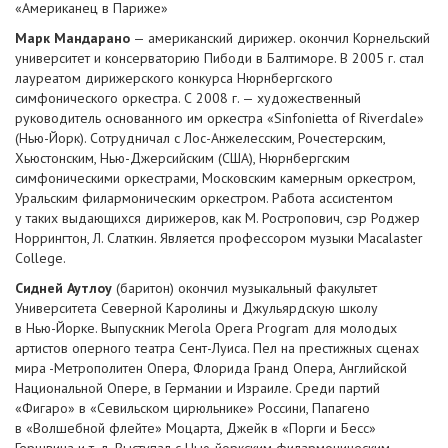
«Американец в Париже»
Марк Мандарано
— американский дирижер. окончил Корнельский
университет и консерваторию Пибоди в Балтиморе. В 2005 г. стал
лауреатом дирижерского конкурса Нюрнбергского
симфонического оркестра. С 2008 г. — художественный
руководитель основанного им оркестра «Sinfonietta of Riverdale»
(
Нью-Йорк
). Сотрудничал с
Лос-Анжелесским
, Рочестерским,
Хьюстонским,
Нью-Джерсийским
(США), Нюрнбергским
симфоническими оркестрами, Московским камерным оркестром,
Уральским филармоническим оркестром. Работа ассистентом
у таких выдающихся дирижеров, как М. Ростропович, сэр Роджер
Норрингтон, Л. Слаткин. Является профессором музыки Macalaster
College.
Сидней Аутлоу
(баритон) окончил музыкальный факультет
Университета Северной Каролины и Джульярдскую школу
в
Нью-Йорке
. Выпускник Merola Opera Program для молодых
артистов оперного театра
Сент-Луиса
. Пел на престижных сценах
мира -Метрополитен Опера, Флорида Гранд Опера, Английской
Национальной Опере, в Германии и Израиле. Среди партий
«Фигаро» в «Севильском цирюльнике» Россини, Папагено
в «Волшебной флейте» Моцарта, Джейк в «Порги и Бесс»
Гершвина
и т. д.
Выступал с
Нью-йоркским
филармоническим