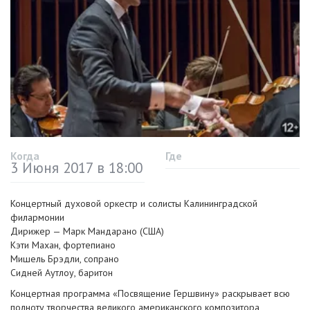
Когда
Где
3 Июня 2017 в 18:00
Концертный духовой оркестр и солисты Калининградской
филармонии
Дирижер — Марк Мандарано (США)
Кэти Махан, фортепиано
Мишель Брэдли, сопрано
Сидней Аутлоу, баритон
Концертная программа «Посвящение Гершвину» раскрывает всю
полноту творчества великого американского композитора