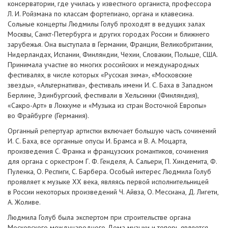
консерватории, где училась у известного органиста, профессора
Л. И. Ройзмана
по классам фортепиано, органа и клавесина.
Сольные концерты Людмилы Голуб проходят в ведущих залах
Москвы,
Санкт-Петербурга
и других городах России и ближнего
зарубежья. Она выступала в Германии, Франции, Великобритании,
Нидерландах, Испании, Финляндии, Чехии, Словакии, Польше, США.
Принимала участие во многих российских и международных
фестивалях, в числе которых «Русская зима», «Московские
звезды», «Альтернатива», фестиваль имени
И. С. Баха
в Западном
Берлине, Эдинбургский, фестивали в Хельсинки (Финляндия),
«Сакро-Арт»
в Локкуме и «Музыка из стран Восточной Европы»
во Фрайбурге (Германия).
Органный репертуар артистки включает большую часть сочинений
И. С. Баха
, все органные опусы И. Брамса и
В. А. Моцарта
,
произведения С. Франка и французских романтиков, сочинения
для органа с оркестром
Г. Ф. Генделя
, А. Сальери, П. Хиндемита, Ф.
Пуленка, О. Респиги, С. Барбера. Особый интерес Людмила Голуб
проявляет к музыке ХХ века, являясь первой исполнительницей
в России некоторых произведений Ч. Айвза, О. Мессиана, Д. Лигети,
А. Жоливе.
Людмила Голуб была экспертом при строительстве органа
Московского международного Дома музыки и теперь является