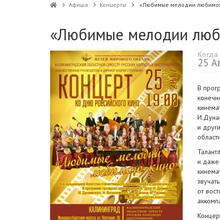
Афиша
Концерты
«Любимые мелодии любимог
«Любимые мелодии люб
Когда
25 А
В прог
конечн
кинема
И.Дуна
и друг
област
Талант
и даже
кинема
звучать
от вос
аккомп
Концер