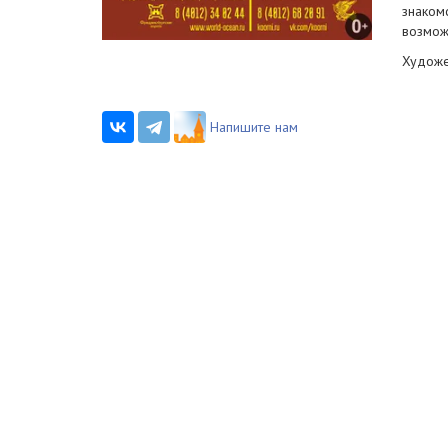
знаком
возмож
Художе
Напишите нам