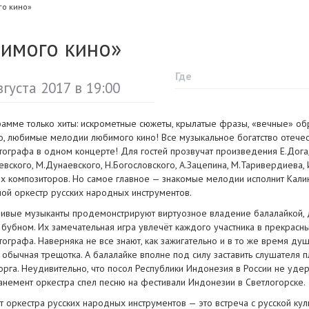
о кино»
имого кино»
Где
вгуста 2017 в 19:00
рамме только хиты: искрометные сюжеты, крылатые фразы, «вечные» обр
о, любимые мелодии любимого кино! Все музыкальное богатство отече
тографа в одном концерте! Для гостей прозвучат произведения Е.Дога
евского, М.Дунаевского, Н.Богословского, А.Зацепина, М.Таривердиева,
их композиторов. Но самое главное — знакомые мелодии исполнит Кали
ной оркестр русских народных инструментов.
ливые музыканты продемонстрируют виртуозное владение балалайкой,
 бубном. Их замечательная игра увлечёт каждого участника в прекрасн
тографа. Наверняка не все знают, как зажигательно и в то же время д
 обычная трещотка. А балалайке вполне под силу заставить слушателя п
торга. Неудивительно, что посол Республики Индонезия в России не уде
анемент оркестра спел песню на фестивали Индонезии в Светлогорске.
т оркестра русских народных инструментов — это встреча с русской кул