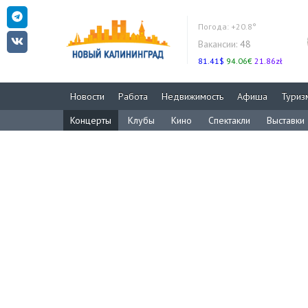
Погода:
+20.8°
Вакансии:
48
81.41$
94.06€
21.86zł
Новости
Работа
Недвижимость
Афиша
Туриз
Концерты
Клубы
Кино
Спектакли
Выставки