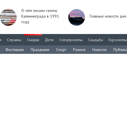
О чём писали газеты
Калининграда в 1991
Главные новости дня
году
м
Справка
Скидки
Дети
Спецпроекты
Свадьба
Гороскопы
Фестивали
Праздники
Спорт
Разное
Новости
Публик