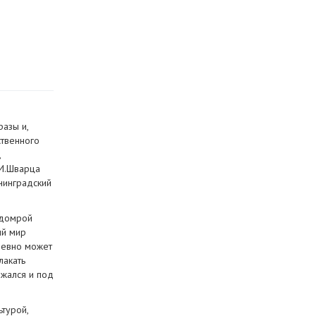
азы и,
ственного
,
 И.Шварца
нинградский
 домрой
ый мир
ушевно может
лакать
ржался и под
ьтурой,