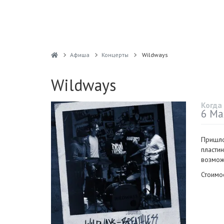
Афиша
Концерты
Wildways
Wildways
Когда
6 Ма
Пришло
пластин
возмож
Стоимос