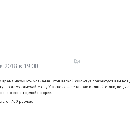
Где
я 2018 в 19:00
 время нарушить молчание. Этой весной Wildways презентуют вам нов
ку, поэтому отмечайте day X в своих календарях и считайте дни, ведь кт
но, это конец целой истории.
ть: от 700 рублей.