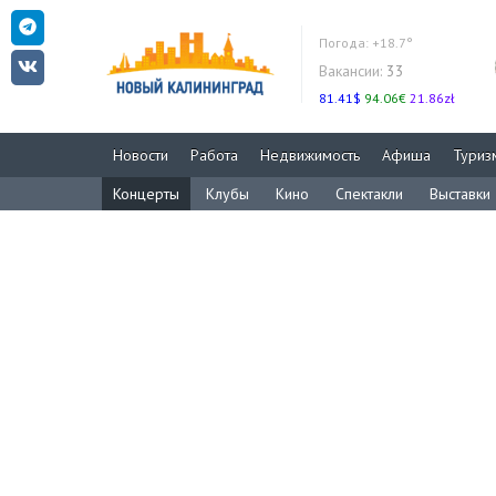
Погода:
+18.7°
Вакансии:
33
81.41$
94.06€
21.86zł
Новости
Работа
Недвижимость
Афиша
Туриз
Концерты
Клубы
Кино
Спектакли
Выставки