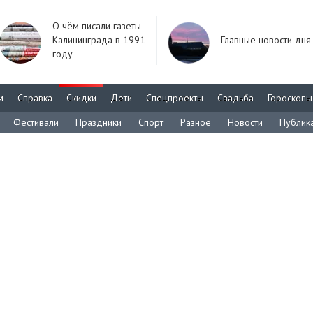
О чём писали газеты
Калининграда в 1991
Главные новости дня
году
м
Справка
Скидки
Дети
Спецпроекты
Свадьба
Гороскопы
Фестивали
Праздники
Спорт
Разное
Новости
Публик