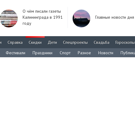
О чём писали газеты
Калининграда в 1991
Главные новости дня
году
м
Справка
Скидки
Дети
Спецпроекты
Свадьба
Гороскопы
Фестивали
Праздники
Спорт
Разное
Новости
Публик