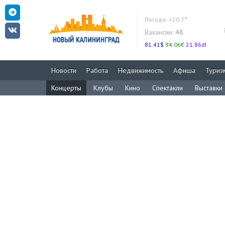
Погода:
+20.7°
Вакансии:
48
81.41$
94.06€
21.86zł
Новости
Работа
Недвижимость
Афиша
Туриз
Концерты
Клубы
Кино
Спектакли
Выставки