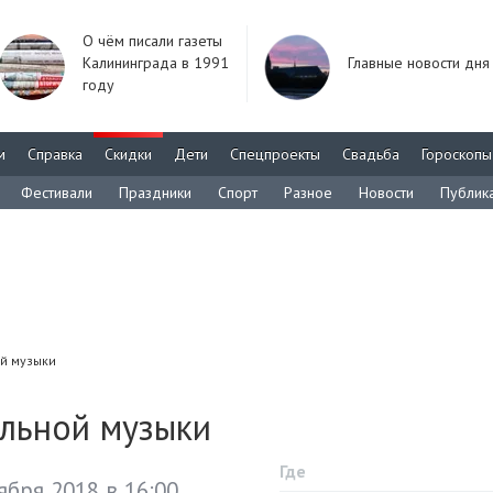
О чём писали газеты
Калининграда в 1991
Главные новости дня
году
м
Справка
Скидки
Дети
Спецпроекты
Свадьба
Гороскопы
Фестивали
Праздники
Спорт
Разное
Новости
Публик
й музыки
альной музыки
Где
ября 2018 в 16:00