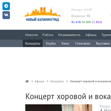
Погода:
+20.8°
Вакансии:
48
81.41$
94.06€
21.86zł
Новости
Работа
Недвижимость
Афиша
Туриз
Концерты
Клубы
Кино
Спектакли
Выставки
Афиша
Концерты
Концерт хоровой и вокально
Концерт хоровой и вок
Когда
4 Но