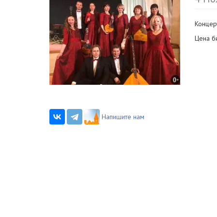
Концер
Цена б
Напишите нам