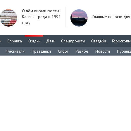
О чём писали газеты
Калининграда в 1991
Главные новости дня
году
м
Справка
Скидки
Дети
Спецпроекты
Свадьба
Гороскопы
Фестивали
Праздники
Спорт
Разное
Новости
Публик