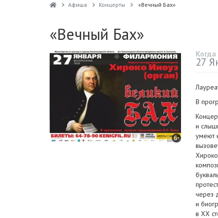
Афиша
Концерты
«Вечный Бах»
«Вечный Бах»
Когда
27 Я
Лауреа
В прог
Концер
и слыш
умеют 
вызове
Хироко
компози
буквал
протес
через 
и биог
в ХХ ст