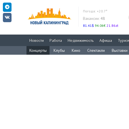
Погода:
+20.7°
Вакансии:
48
81.41$
94.06€
21.86zł
Новости
Работа
Недвижимость
Афиша
Туриз
Концерты
Клубы
Кино
Спектакли
Выставки