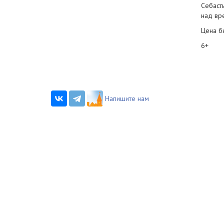
Себаст
над вр
Цена б
6+
Напишите нам