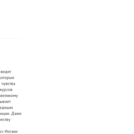
 видит
 которые
 чувства
нкурсов
 великому
тывает
радиции
анции. Даже
честву
с» Иоганн