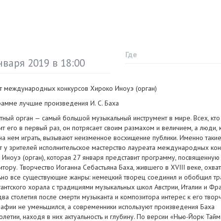
Где
нваря 2019 в 18:00
т международных конкурсов Хироко Иноуэ (орган)
рамме лучшие произведения
И. С. Баха
тный орган — самый большой музыкальный инструмент в мире. Всех, кто
ит его в первый раз, он потрясает своим размахом и величием, а люди,
на нем играть, вызывают неизменное восхищение публики. Именно такие
т у зрителей исполнительское мастерство лауреата международных ко
 Иноуэ (орган), которая 27 января представит программу, посвященную
тору. Творчество Иоганна Себастьяна Баха, жившего в XVIII веке, охва
ьно все существующие жанры: немецкий творец соединил и обобщил т
тантского хорала с традициями музыкальных школ Австрии, Италии и Фр
два столетия после смерти музыканта и композитора интерес к его твор
рафии не уменьшился, а современники используют произведения Баха
олетии, находя в них актуальность и глубину. По версии «
Нью-Йорк
Тайм