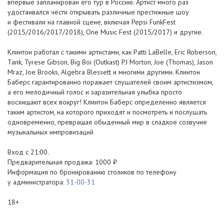
впервые запланирован его тур в Россию. Артист много раз
удостаивался чести открывать различные престижные шоу
и фестивали на главной сцене, включая Pepsi FunkFest
(2015/2016/2017/2018), One Music Fest (2015/2017) и другие.
Клинтон работал с такими артистами, как Patti LaBelle, Eric Roberson,
Tank, Tyrese Gibson, Big Boi (Outkast) PJ Morton, Joe (Thomas), Jason
Mraz, Joe Brooks, Algebra Blessett и многими другими. Клинтон
Баберс гарантированно поражает слушателей своим артистизмом,
а его мелодичный голос и заразительная улыбка просто
восхищают всех вокруг! Клинтон Баберс определенно является
таким артистом, на которого приходят и посмотреть и послушать
одновременно, превращая обыденный мир в сладкое созвучие
музыкальных импровизаций
Вход с 21:00.
Предварительная продажа: 1000 ₽
Информация по бронированию столиков по телефону
у администратора:
31-00-31
18+