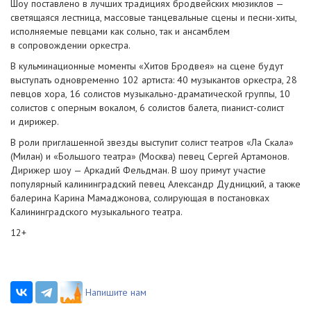
Шоу поставлено в лучших традициях бродвейских мюзиклов —
светящаяся лестница, массовые танцевальные сцены и
песни-хиты
,
исполняемые певцами как сольно, так и ансамблем
в сопровождении оркестра.
В кульминационные моменты «Хитов Бродвея» на сцене будут
выступать одновременно 102 артиста: 40 музыкантов оркестра, 28
певцов хора, 16 солистов
музыкально-драматической
группы, 10
солистов с оперным вокалом, 6 солистов балета,
пианист-солист
и дирижер.
В роли приглашенной звезды выступит солист театров «Ла Скала»
(Милан) и «Большого театра» (Москва) певец Сергей Артамонов.
Дирижер шоу — Аркадий Фельдман. В шоу примут участие
популярный калининградский певец Александр Дудницкий, а также
балерина Карина Мамаджонова, солирующая в постановках
Калининградского музыкального театра.
12+
Напишите нам