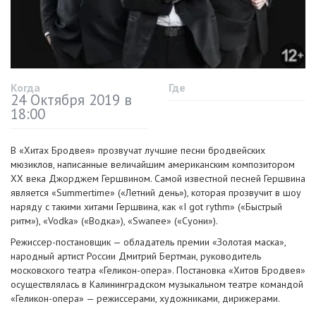
Когда
Где
24 Октября 2019 в
18:00
В «Хитах Бродвея» прозвучат лучшие песни бродвейских
мюзиклов, написанные величайшим американским композитором
ХХ века Джорджем Гершвином. Самой известной песней Гершвина
является «Summertime» («Летний день»), которая прозвучит в шоу
наряду с такими хитами Гершвина, как «I got rythm» («Быстрый
ритм»), «Vodka» («Водка»), «Swanee» («Суони»).
Режиссер-постановщик
— обладатель премии «Золотая маска»,
народный артист России Дмитрий Бертман, руководитель
московского театра
«Геликон-опера»
. Постановка «Хитов Бродвея»
осуществлялась в Калининградском музыкальном театре командой
«Геликон-опера»
— режиссерами, художниками, дирижерами.