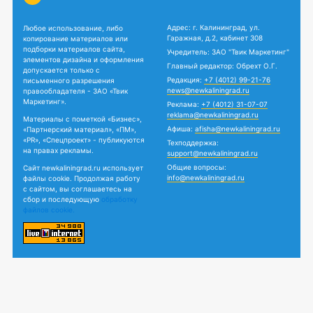
Адрес: г. Калининград, ул.
Любое использование, либо
Гаражная, д.2, кабинет 308
копирование материалов или
подборки материалов сайта,
Учредитель: ЗАО "Твик Маркетинг"
элементов дизайна и оформления
Главный редактор: Обрехт О.Г.
допускается только с
Редакция:
+7 (4012) 99-21-76
письменного разрешения
news@newkaliningrad.ru
правообладателя - ЗАО «Твик
Маркетинг».
Реклама:
+7 (4012) 31-07-07
reklama@newkaliningrad.ru
Материалы с пометкой «Бизнес»,
Афиша:
afisha@newkaliningrad.ru
«Партнерский материал», «ПМ»,
«PR», «Спецпроект» - публикуются
Техподдержка:
на правах рекламы.
support@newkaliningrad.ru
Общие вопросы:
Сайт newkaliningrad.ru использует
info@newkaliningrad.ru
файлы cookie. Продолжая работу
с сайтом, вы соглашаетесь на
сбор и последующую
обработку
файлов cookie.