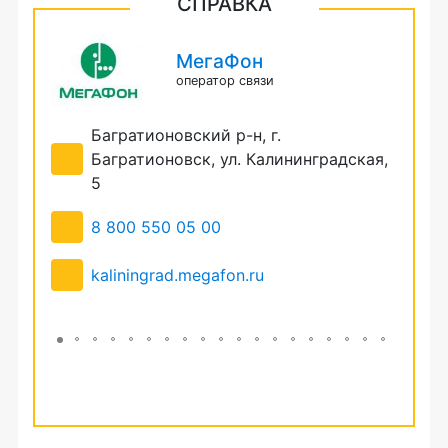
СПРАВКА
МегаФон
оператор связи
Багратионовский р-н, г.
Б
13В
Багратионовск, ул. Калининградская,
Л
5
8
8 800 550 05 00
k
kaliningrad.megafon.ru