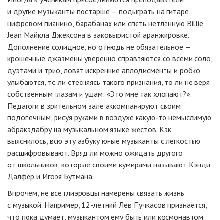
и другие музыканты постарше — подыграть на гитаре,
цифровом пианино, барабанах или спеть нетленную Billie
Jean Майкла Джексона в заковыристой аранжировке.
Дополнение солидное, но отнюдь не обязательное —
крошечные джазмены уверенно справляются со всеми соло,
дуэтами и трио, ловят искренние аплодисменты и робко
улыбаются, то ли стесняясь такого признания, то ли не веря
собственным глазам и ушам: «Это мне так хлопают?».
Педагоги в зрительном зале аккомпанируют своим
подопечным, рисуя руками в воздухе
какую-то
немыслимую
абракадабру на музыкальном языке жестов. Как
выяснилось, всю эту азбуку юные музыканты с легкостью
расшифровывают. Вряд ли можно ожидать другого
от школьников, которые своими кумирами называют Кэнди
Далфер и Игоря Бутмана.
Впрочем, не все глиэровцы намерены связать жизнь
с музыкой. Например,
12-летний
Лев Пучкасов признаётся,
что пока думает, музыкантом ему быть или космонавтом.