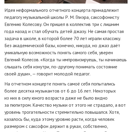
Идея неформального отчетного концерта принадлежит
педагогу музыкальной школы
Р. М. Глиэра
, саксофонисту
Евгению Колесову. Он пришел в коллектив три с лишним
года назад и стал обучать детей джазу. Не самая простая
задача в школе, в которой более 70 лет играли классику.
Без академической базы, конечно, никуда, но джаз даёт
уникальную возможность понять самого себя, уверен
Евгений Колесов. «Когда ты импровизируешь, ты начинаешь
слышать себя изнутри,
по-другому
понимать состояние
своей души», — говорит молодой педагог.
На отчетном концерте понять самоё себя попытались
более десятка музыкантов от 6 до 16 лет. Некоторых
из них в силу юного возраста даже не было видно
за пюпитром. Качество музыки от этого не страдало, а вот
уровень трогательности стремительно повышался. Хотя,
казалось бы, куда этому уровню расти, когда человек
размером с саксофон держит в руках, собственно,