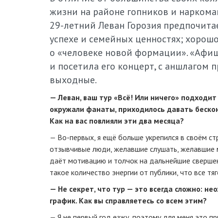
жизни на районе гопников и наркоман
29-летний
Леван Горозия предпочитае
успехе и семейных ценностях; хорошо 
о «человеке новой формации». «Афиш
и посетила его концерт, с аншлагом
выходные.
— Леван, ваш тур «Всё! Или ничего» подходит 
окружали фанаты, приходилось давать беско
Как на вас повлияли эти два месяца?
—
Во-первых
, я ещё больше укрепился в своём с
отзывчивые люди, желавшие слушать, желавшие 
даёт мотивацию и толчок на дальнейшие свершен
такое количество энергии от публики, что все т
— Не секрет, что тур — это всегда сложно: н
график. Как вы справляетесь со всем этим?
— Я не первый год езжу, поэтому для меня это пр