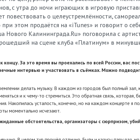
ов, с утра до ночи играющих в игровую приставк
т повествовать о целеустремлённости, самореа
при этом продаётся на «iTunes» и говорит о себ
а Нового Калининграда.Ru» поговорила с артис
 прошедший на сцене клуба «Платинум» в минувш
к концу. За это время вы проехались по всей России, вас по
нечные интервью и участвовать в съёмках. Можно подводит
тремлении делать музыку. В каждом из городов был полный зал, 
меняться и к
чему-то
стремиться. Это обратная связь, которая, б
ия. Накопилась усталость, конечно, но на каждом концерте я п
яготы моментально исчезают.
еожиданные обстоятельства, организаторы с сюрпризом, уб
ивычно. В целом тур прошёл отлично. Были и казусы пару раз, но