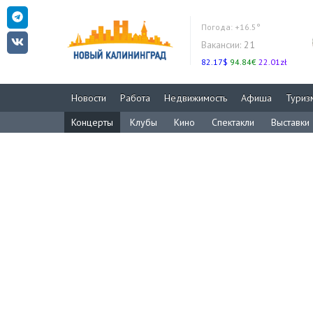
Погода:
+16.5°
Вакансии:
21
82.17$
94.84€
22.01zł
Новости
Работа
Недвижимость
Афиша
Туриз
Концерты
Клубы
Кино
Спектакли
Выставки