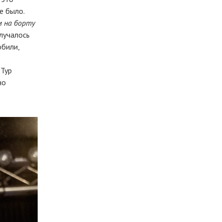
е было.
м на борту
олучалось
обили,
 Тур
но