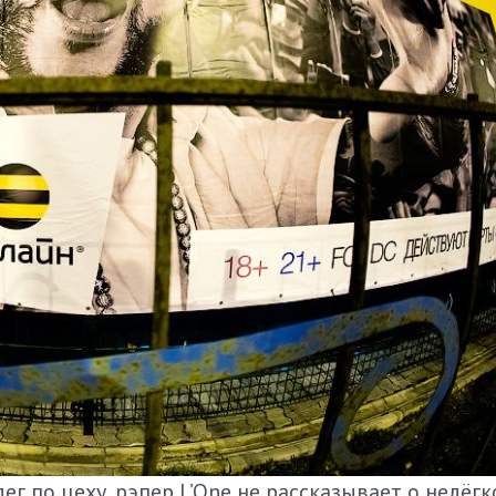
г по цеху, рэпер L’One не рассказывает о нелёгк