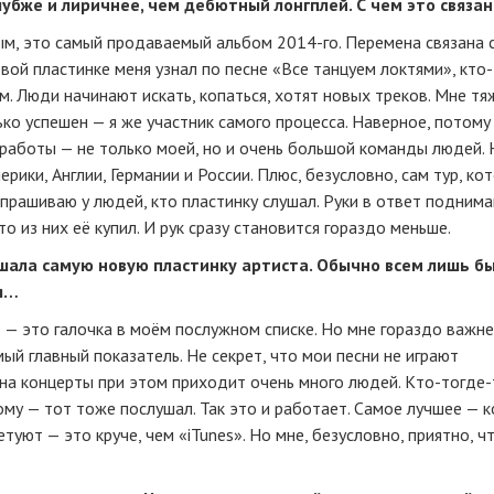
глубже и лиричнее, чем дебютный лонгплей. С чем это связа
ным, это самый продаваемый альбом
2014-го
. Перемена связана 
вой пластинке меня узнал по песне «Все танцуем локтями»,
кто
м. Люди начинают искать, копаться, хотят новых треков. Мне т
ко успешен — я же участник самого процесса. Наверное, потому 
 работы — не только моей, но и очень большой команды людей.
рики, Англии, Германии и России. Плюс, безусловно, сам тур, ко
прашиваю у людей, кто пластинку слушал. Руки в ответ подним
о из них её купил. И рук сразу становится гораздо меньше.
лушала самую новую пластинку артиста. Обычно всем лишь б
ся…
» — это галочка в моём послужном списке. Но мне гораздо важн
ый главный показатель. Не секрет, что мои песни не играют
о на концерты при этом приходит очень много людей.
Кто-то
где-
му — тот тоже послушал. Так это и работает. Самое лучшее — к
туют — это круче, чем «iTunes». Но мне, безусловно, приятно, ч