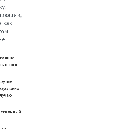
у.
лизации,
е как
том
ие
стоянно
ь итоги.
крутые
езусловно,
олучаю
ийственный
 это