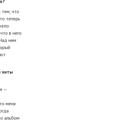
но?
с тем, что
-то
теперь
яжело
что в него
 Над ним
торый
ают
ы хиты
ее —
то
меня
огда
то альбом