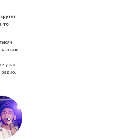
 крутят
е-то
 тысяч
знаю всю
ке у нас
 радио,