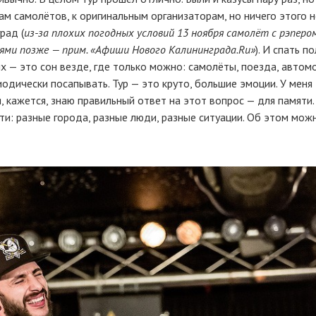
м самолётов, к оригинальным организаторам, но ничего этого н
рад (
из-за
плохих погодных условий 13 ноября самолёт с рэперо
нями позже — прим. «Афиши Нового Калининграда.Ru»
). И спать п
х — это сон везде, где только можно: самолёты, поезда, автом
одически посапывать. Тур — это круто, большие эмоции. У меня
, кажется, знаю правильный ответ на этот вопрос — для памяти.
ти: разные города, разные люди, разные ситуации. Об этом мож