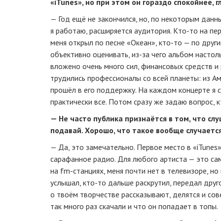
«iTunes», но при этом он гораздо спокойнее, 
— Год ещё не закончился, но, по некоторым дан
я работаю, расширяется аудитория.
Кто-то
на пер
меня открыл по песне «Океан»,
кто-то
— по други
объективно оценивать,
из-за
чего альбом настоль
вложено очень много сил, финансовых средств и
трудились профессионалы со всей планеты: из Аме
прошёл в его поддержку. На каждом концерте я с
практически все. Потом сразу же задаю вопрос, кт
— Не часто публика признаётся в том, что с
подавай. Хорошо, что такое вообще случает
— Да, это замечательно. Первое место в «iTunes
сарафанное радио. Для любого артиста — это сам
на
fm-станциях
, меня почти нет в телевизоре, н
услышал,
кто-то
дальше раскрутил, передал друго
о твоём творчестве рассказывают, делятся и сове
так много раз скачали и что он попадает в топы.