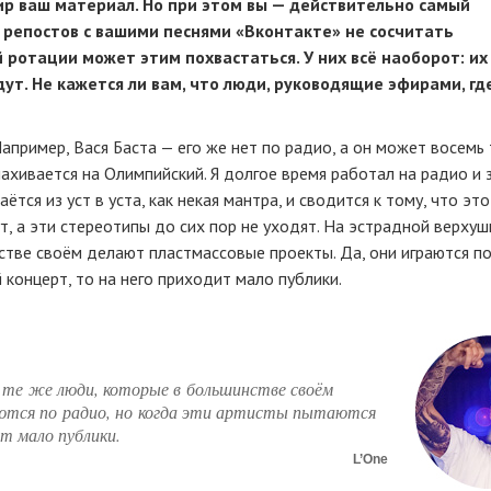
ир ваш материал. Но при этом вы — действительно самый
 репостов с вашими песнями «Вконтакте» не сосчитать
й ротации может этим похвастаться. У них всё наоборот: их
идут. Не кажется ли вам, что люди, руководящие эфирами,
гд
апример, Вася Баста — его же нет по радио, а он может восемь
ахивается на Олимпийский. Я долгое время работал на радио и 
тся из уст в уста, как некая мантра, и сводится к тому, что это
т, а эти стереотипы до сих пор не уходят. На эстрадной верхуш
стве своём делают пластмассовые проекты. Да, они играются по
 концерт, то на него приходит мало публики.
 те же люди, которые в большинстве своём
аются по радио, но когда эти артисты пытаются
т мало публики.
L’One