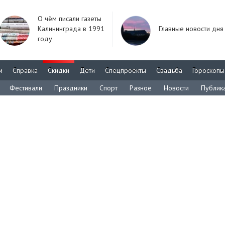
О чём писали газеты
Калининграда в 1991
Главные новости дня
году
м
Справка
Скидки
Дети
Спецпроекты
Свадьба
Гороскопы
Фестивали
Праздники
Спорт
Разное
Новости
Публик