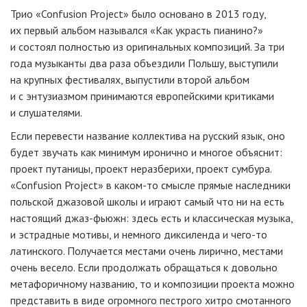
Трио «Confusion Project» было основано в 2013 году,
их первый альбом назывался «Как украсть пианино?»
и состоял полностью из оригинальных композиций. За три
года музыканты два раза объездили Польшу, выступили
на крупных фестивалях, выпустили второй альбом
и с энтузиазмом принимаются европейскими критиками
и слушателями.
Если перевести название коллектива на русский язык, оно
будет звучать как минимум иронично и многое объяснит:
проект путаницы, проект неразберихи, проект сумбура.
«Confusion Project» в
каком-то
смысле прямые наследники
польской джазовой школы и играют самый что ни на есть
настоящий
джаз-фьюжн
: здесь есть и классическая музыка,
и эстрадные мотивы, и немного диксиленда и
чего-то
латинского. Получается местами очень лирично, местами
очень весело. Если продолжать обращаться к довольно
метафоричному названию, то и композиции проекта можно
представить в виде огромного пестрого хитро смотанного