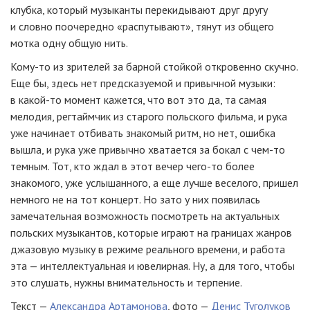
клубка, который музыканты перекидывают друг другу
и словно поочередно «распутывают», тянут из общего
мотка одну общую нить.
Кому-то
из зрителей за барной стойкой откровенно скучно.
Еще бы, здесь нет предсказуемой и привычной музыки:
в
какой-то
момент кажется, что вот это да, та самая
мелодия, регтаймчик из старого польского фильма, и рука
уже начинает отбивать знакомый ритм, но нет, ошибка
вышла, и рука уже привычно хватается за бокал с
чем-то
темным. Тот, кто ждал в этот вечер
чего-то
более
знакомого, уже услышанного, а еще лучше веселого, пришел
немного не на тот концерт. Но зато у них появилась
замечательная возможность посмотреть на актуальных
польских музыкантов, которые играют на границах жанров
джазовую музыку в режиме реального времени, и работа
эта — интеллектуальная и ювелирная. Ну, а для того, чтобы
это слушать, нужны внимательность и терпение.
Текст —
Александра Артамонова
, фото —
Денис Туголуков