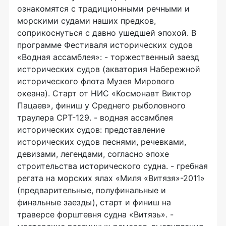
ознакомятся с традиционными речными и
морскими судами наших предков,
соприкоснуться с давно ушедшей эпохой. В
программе Фестиваля исторических судов
«Водная ассамблея»: - торжественный заезд
исторических судов (акватория Набережной
исторического флота Музея Мирового
океана). Старт от НИС «Космонавт Виктор
Пацаев», финиш у Среднего рыболовного
траулера СРТ-129. - водная ассамблея
исторических судов: представление
исторических судов песнями, речевками,
девизами, легендами, согласно эпохе
строительства исторического судна. - гребная
регата на морских ялах «Миля «Витязя»-2011»
(предварительные, полуфинальные и
финальные заезды), старт и финиш на
траверсе форштевня судна «Витязь». -