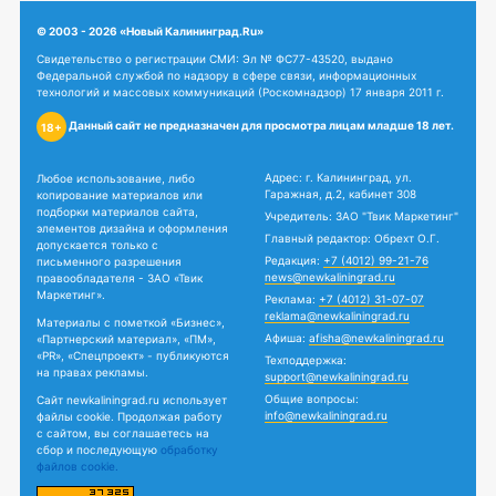
© 2003 - 2026 «Новый Калининград.Ru»
Свидетельство о регистрации СМИ: Эл № ФС77-43520, выдано
Федеральной службой по надзору в сфере связи, информационных
технологий и массовых коммуникаций (Роскомнадзор) 17 января 2011 г.
Данный сайт не предназначен для просмотра лицам младше 18 лет.
18+
Адрес: г. Калининград, ул.
Любое использование, либо
Гаражная, д.2, кабинет 308
копирование материалов или
подборки материалов сайта,
Учредитель: ЗАО "Твик Маркетинг"
элементов дизайна и оформления
Главный редактор: Обрехт О.Г.
допускается только с
Редакция:
+7 (4012) 99-21-76
письменного разрешения
news@newkaliningrad.ru
правообладателя - ЗАО «Твик
Маркетинг».
Реклама:
+7 (4012) 31-07-07
reklama@newkaliningrad.ru
Материалы с пометкой «Бизнес»,
Афиша:
afisha@newkaliningrad.ru
«Партнерский материал», «ПМ»,
«PR», «Спецпроект» - публикуются
Техподдержка:
на правах рекламы.
support@newkaliningrad.ru
Общие вопросы:
Сайт newkaliningrad.ru использует
info@newkaliningrad.ru
файлы cookie. Продолжая работу
с сайтом, вы соглашаетесь на
сбор и последующую
обработку
файлов cookie.