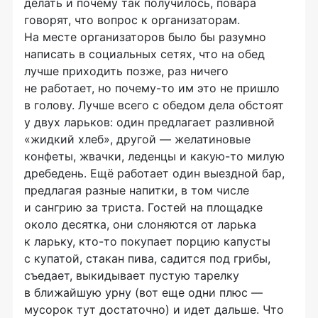
делать и почему так получилось, повара
говорят, что вопрос к организаторам.
На месте организаторов было бы разумно
написать в социальных сетях, что на обед
лучше приходить позже, раз ничего
не работает, но
почему-то
им это не пришло
в голову. Лучше всего с обедом дела обстоят
у двух ларьков: один предлагает разливной
«жидкий хлеб», другой — желатиновые
конфеты, жвачки, леденцы и
какую-то
милую
дребедень. Ещё работает один выездной бар,
предлагая разные напитки, в том числе
и сангрию за триста. Гостей на площадке
около десятка, они слоняются от ларька
к ларьку,
кто-то
покупает порцию капусты
с купатой, стакан пива, садится под грибы,
съедает, выкидывает пустую тарелку
в ближайшую урну (вот еще одни плюс —
мусорок тут достаточно) и идет дальше. Что