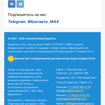
Подпишитесь на нас:
Telegram
,
ВКонтакте
,
MAX
© 2003 - 2026 «Новый Калининград.Ru»
Свидетельство о регистрации СМИ: Эл № ФС77-43520, выдано
Федеральной службой по надзору в сфере связи, информационных
технологий и массовых коммуникаций (Роскомнадзор) 17 января 2011 г.
Данный сайт не предназначен для просмотра лицам младше 18 лет.
18+
Адрес: г. Калининград, ул.
Любое использование, либо
Гаражная, д.2, кабинет 308
копирование материалов или
подборки материалов сайта,
Учредитель: ЗАО "Твик Маркетинг"
элементов дизайна и оформления
Главный редактор: Обрехт О.Г.
допускается только с
Редакция:
+7 (4012) 99-21-76
письменного разрешения
news@newkaliningrad.ru
правообладателя - ЗАО «Твик
Маркетинг».
Реклама:
+7 (4012) 31-07-07
reklama@newkaliningrad.ru
Материалы с пометкой «Бизнес»,
Афиша:
afisha@newkaliningrad.ru
«Партнерский материал», «ПМ»,