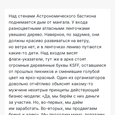
Над стенами Астрономического бастиона
поднимается дым от мангала. У входа
разноцветными атласными ленточками
увешано дерево. Наверное, по задумке, они
должны красиво развиваться на ветру,
но ветра нет, и в ленточках лениво путаются
какие-то
дети. Над входом висят
флаги-указатели
, тут же в арке стоят
огромные деревянные буквы KSFF, оставшиеся
от прошлых пикников и сменившие голубой
цвет на
ярко-красный
. Один из организаторов
довольно отчётливо объяснят
какому-то
мужчине нехитрые принципы действующей
бизнес-модели
: «Да, мы берём с них деньги
за участие. Но,
во-первых
, мы даём
им заработать.
Во-вторых
, мы продвигаем
бренд и идею». Мы проходим мимо, попадаем