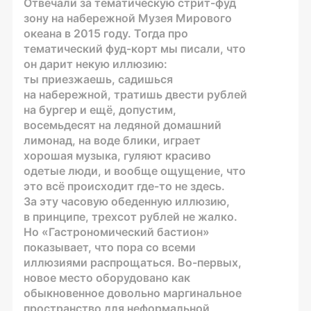
Отвечали за тематическую
стрит-фуд
зону на набережной Музея Мирового
океана в
2015
году. Тогда про
тематический
фуд-корт
мы писали, что
он дарит некую иллюзию:
ты приезжаешь, садишься
на набережной, тратишь двести рублей
на бургер и ещё, допустим,
восемьдесят на ледяной домашний
лимонад, на воде блики, играет
хорошая музыка, гуляют красиво
одетые люди, и вообще ощущение, что
это всё происходит
где-то
не здесь.
За эту часовую обеденную иллюзию,
в принципе, трехсот рублей не жалко.
Но «Гастрономический бастион»
показывает, что пора со всеми
иллюзиями распрощаться.
Во-первых
,
новое место оборудовано как
обыкновенное довольно маргинальное
пространство для неформальной