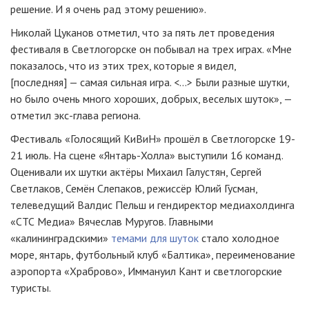
решение. И я очень рад этому решению».
Николай Цуканов отметил, что за пять лет проведения
фестиваля в Светлогорске он побывал на трех играх. «Мне
показалось, что из этих трех, которые я видел,
[последняя] — самая сильная игра. <...> Были разные шутки,
но было очень много хороших, добрых, веселых шуток», —
отметил экс-глава региона.
Фестиваль «Голосящий КиВиН» прошёл в Светлогорске 19-
21 июль. На сцене «Янтарь-Холла» выступили 16 команд.
Оценивали их шутки актёры Михаил Галустян, Сергей
Светлаков, Семён Слепаков, режиссёр Юлий Гусман,
телеведущий Валдис Пельш и гендиректор медиахолдинга
«СТС Медиа» Вячеслав Муругов. Главными
«калининградскими»
темами для шуток
стало холодное
море, янтарь, футбольный клуб «Балтика», переименование
аэропорта «Храброво», Иммануил Кант и светлогорские
туристы.