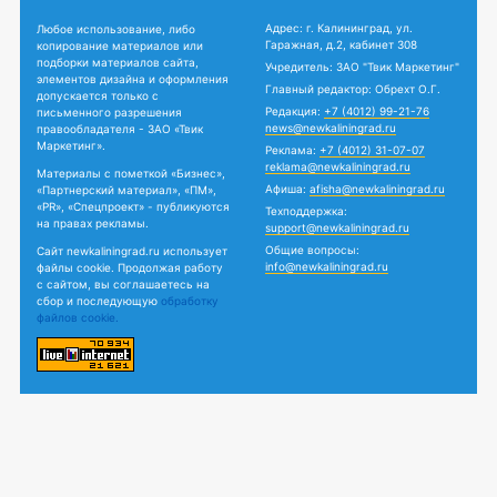
Адрес: г. Калининград, ул.
Любое использование, либо
Гаражная, д.2, кабинет 308
копирование материалов или
подборки материалов сайта,
Учредитель: ЗАО "Твик Маркетинг"
элементов дизайна и оформления
Главный редактор: Обрехт О.Г.
допускается только с
Редакция:
+7 (4012) 99-21-76
письменного разрешения
news@newkaliningrad.ru
правообладателя - ЗАО «Твик
Маркетинг».
Реклама:
+7 (4012) 31-07-07
reklama@newkaliningrad.ru
Материалы с пометкой «Бизнес»,
Афиша:
afisha@newkaliningrad.ru
«Партнерский материал», «ПМ»,
«PR», «Спецпроект» - публикуются
Техподдержка:
на правах рекламы.
support@newkaliningrad.ru
Общие вопросы:
Сайт newkaliningrad.ru использует
info@newkaliningrad.ru
файлы cookie. Продолжая работу
с сайтом, вы соглашаетесь на
сбор и последующую
обработку
файлов cookie.