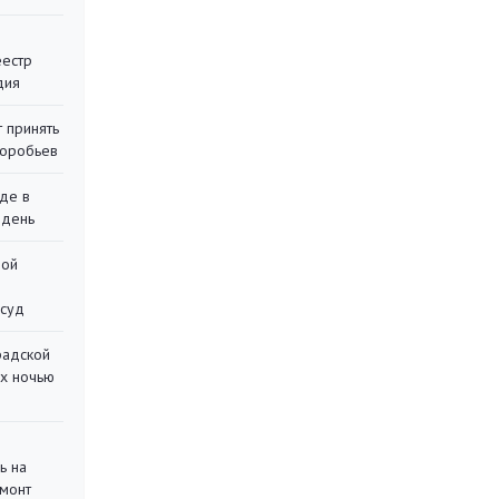
еестр
дия
 принять
воробьев
де в
 день
ной
 суд
радской
их ночью
ь на
монт