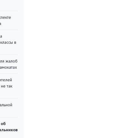
спекте
а
на
классы в
для жалоб
самокатах
ителей
 не так
альной
 об
чальников