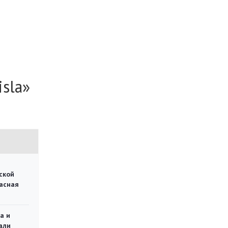
sla»
ской
асная
а и
али