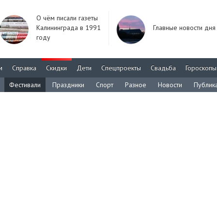
О чём писали газеты
Калининграда в 1991
Главные новости дня
году
м
Справка
Скидки
Дети
Спецпроекты
Свадьба
Гороскопы
Фестивали
Праздники
Спорт
Разное
Новости
Публик