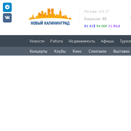
Погода:
+22.1°
Вакансии:
48
81.41$
94.06€
21.86zł
Новости
Работа
Недвижимость
Афиша
Туриз
Концерты
Клубы
Кино
Спектакли
Выставки