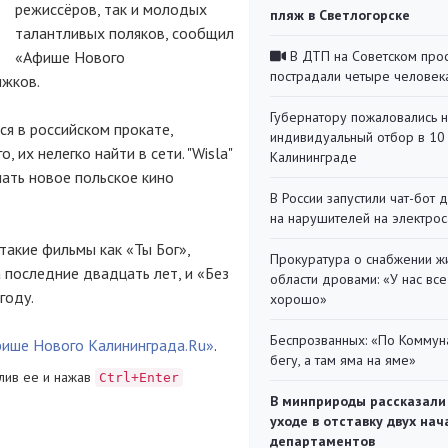
режиссёров, так и молодых
пляж в Светлогорске
талантливых поляков, сообщил
«Афише Нового
В ДТП на Советском про
пострадали четыре человек
жков.
Губернатору пожаловались 
ся в российском прокате,
индивидуальный отбор в 10 
 их нелегко найти в сети. "Wisla"
Калининграде
ать новое польское кино
В России запустили чат-бот 
на нарушителей на электро
такие фильмы как «Ты Бог»,
Прокуратура о снабжении ж
 последние двадцать лет, и «Без
области дровами: «У нас все
году.
хорошо»
Беспрозванных: «По Коммун
ише Нового Калининграда.Ru»
.
бегу, а там яма на яме»
лив ее и нажав
Ctrl+Enter
В минприроды рассказали
уходе в отставку двух на
департаментов