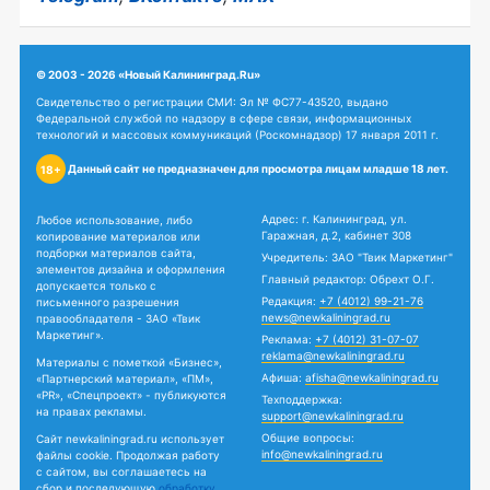
© 2003 - 2026 «Новый Калининград.Ru»
Свидетельство о регистрации СМИ: Эл № ФС77-43520, выдано
Федеральной службой по надзору в сфере связи, информационных
технологий и массовых коммуникаций (Роскомнадзор) 17 января 2011 г.
Данный сайт не предназначен для просмотра лицам младше 18 лет.
18+
Адрес: г. Калининград, ул.
Любое использование, либо
Гаражная, д.2, кабинет 308
копирование материалов или
подборки материалов сайта,
Учредитель: ЗАО "Твик Маркетинг"
элементов дизайна и оформления
Главный редактор: Обрехт О.Г.
допускается только с
Редакция:
+7 (4012) 99-21-76
письменного разрешения
news@newkaliningrad.ru
правообладателя - ЗАО «Твик
Маркетинг».
Реклама:
+7 (4012) 31-07-07
reklama@newkaliningrad.ru
Материалы с пометкой «Бизнес»,
Афиша:
afisha@newkaliningrad.ru
«Партнерский материал», «ПМ»,
«PR», «Спецпроект» - публикуются
Техподдержка:
на правах рекламы.
support@newkaliningrad.ru
Общие вопросы:
Сайт newkaliningrad.ru использует
info@newkaliningrad.ru
файлы cookie. Продолжая работу
с сайтом, вы соглашаетесь на
сбор и последующую
обработку