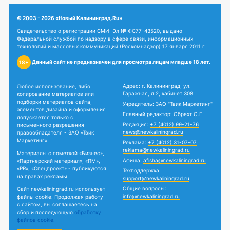
© 2003 - 2026 «Новый Калининград.Ru»
Свидетельство о регистрации СМИ: Эл № ФС77-43520, выдано
Федеральной службой по надзору в сфере связи, информационных
технологий и массовых коммуникаций (Роскомнадзор) 17 января 2011 г.
Данный сайт не предназначен для просмотра лицам младше 18 лет.
18+
Адрес: г. Калининград, ул.
Любое использование, либо
Гаражная, д.2, кабинет 308
копирование материалов или
подборки материалов сайта,
Учредитель: ЗАО "Твик Маркетинг"
элементов дизайна и оформления
Главный редактор: Обрехт О.Г.
допускается только с
Редакция:
+7 (4012) 99-21-76
письменного разрешения
news@newkaliningrad.ru
правообладателя - ЗАО «Твик
Маркетинг».
Реклама:
+7 (4012) 31-07-07
reklama@newkaliningrad.ru
Материалы с пометкой «Бизнес»,
Афиша:
afisha@newkaliningrad.ru
«Партнерский материал», «ПМ»,
«PR», «Спецпроект» - публикуются
Техподдержка:
на правах рекламы.
support@newkaliningrad.ru
Общие вопросы:
Сайт newkaliningrad.ru использует
info@newkaliningrad.ru
файлы cookie. Продолжая работу
с сайтом, вы соглашаетесь на
сбор и последующую
обработку
файлов cookie.