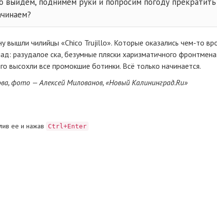
о выйдем, поднимем руки и попросим погоду прекратить
ачинаем?
у вышли чилийцы «Chico Trujillo». Которые оказались
чем-то
вр
ад: разудалое ска, безумные пляски харизматичного фронтмен
го высохли все промокшие ботинки. Всё только начинается.
ва, фото — Алексей Милованов, «Новый Калининград.Ru»
лив ее и нажав
Ctrl+Enter