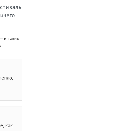
естиваль
ничего
— в таких
y
тепло,
е, как