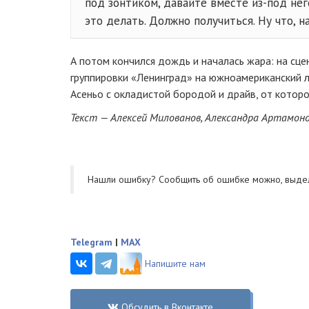
под зонтиком, давайте вместе
из-под
нег
это делать. Должно получиться. Ну что, н
А потом кончился дождь и началась жара: на сцен
группировки «Ленинград» на южноамериканский л
Асеньо с окладистой бородой и драйв, от которо
Текст — Алексей Милованов, Александра Артамоно
Нашли ошибку? Cообщить об ошибке можно, выде
Telegram
|
MAX
Напишите нам
Обсудить в Вконтакте