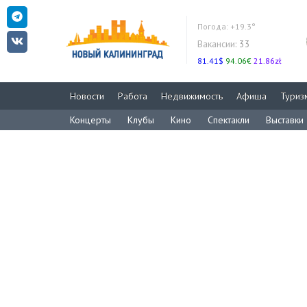
Погода:
+19.3°
Вакансии:
33
81.41$
94.06€
21.86zł
Новости
Работа
Недвижимость
Афиша
Туриз
Концерты
Клубы
Кино
Спектакли
Выставки