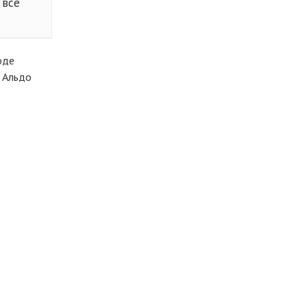
 все
оде
а Альдо