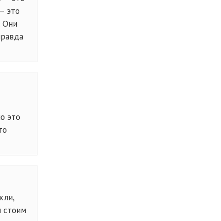
— это
. Они
правда
о это
то
кли,
и стоим