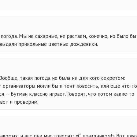
погода. Мы не сахарные, не растаем, конечно, но было бы
ы выдали прикольные цветные дождевики.
Вообще, такая погода не была ни для кого секретом:
т организаторы могли бы и тент повесить, или еще
что-то
ся — Бутман классно играет. Говорят, что потом
какие-то
 вот и проверим.
акомых, и все они мне говорят: «С праздником!» Вот джа