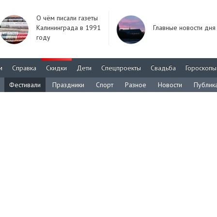
О чём писали газеты
Калининграда в 1991
Главные новости дня
году
м
Справка
Скидки
Дети
Спецпроекты
Свадьба
Гороскопы
Фестивали
Праздники
Спорт
Разное
Новости
Публик