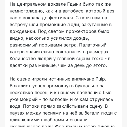
На центральном вокзале Гдыни было так же
немноголюдно, как и в автобусе, который вез
нас с вокзала до фестиваля. С поля нам на
встречу шли промокшие люди, закутанные в
дождевики. Под светом прожекторов было
видно, насколько усилился дождь,
разносимый порывами ветра. Палаточный
лагерь значительно сократился в размерах.
Количество людей у главной сцены тоже - в
десятки раз меньше, чем за день до этого.
На сцене играли истинные англичане Pulp.
Вокалист успел промокнуть буквально за
несколько песен, и к нашему появлению был
уже мокрый - по волосам и очкам струилась
вода. Потоки прямо захлёстывали сцену. В
паузах между песнями на неё выбегали люди с
длиннющими швабрами и сгоняли
скопившуюся воду. Фронтмен мистер Джевис