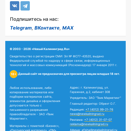
Подпишитесь на нас:
Telegram
,
ВКонтакте
,
MAX
© 2003 - 2026 «Новый Калининград.Ru»
Свидетельство о регистрации СМИ: Эл № ФС77-43520, выдано
Федеральной службой по надзору в сфере связи, информационных
технологий и массовых коммуникаций (Роскомнадзор) 17 января 2011 г.
Данный сайт не предназначен для просмотра лицам младше 18 лет.
18+
Адрес: г. Калининград, ул.
Любое использование, либо
Гаражная, д.2, кабинет 308
копирование материалов или
подборки материалов сайта,
Учредитель: ЗАО "Твик Маркетинг"
элементов дизайна и оформления
Главный редактор: Обрехт О.Г.
допускается только с
Редакция:
+7 (4012) 99-21-76
письменного разрешения
news@newkaliningrad.ru
правообладателя - ЗАО «Твик
Маркетинг».
Реклама:
+7 (4012) 31-07-07
reklama@newkaliningrad.ru
Материалы с пометкой «Бизнес»,
Афиша:
afisha@newkaliningrad.ru
«Партнерский материал», «ПМ»,