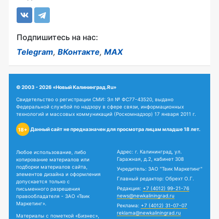
Подпишитесь на нас:
Telegram
,
ВКонтакте
,
MAX
© 2003 - 2026 «Новый Калининград.Ru»
Свидетельство о регистрации СМИ: Эл № ФС77-43520, выдано
Федеральной службой по надзору в сфере связи, информационных
технологий и массовых коммуникаций (Роскомнадзор) 17 января 2011 г.
Данный сайт не предназначен для просмотра лицам младше 18 лет.
18+
Адрес: г. Калининград, ул.
Любое использование, либо
Гаражная, д.2, кабинет 308
копирование материалов или
подборки материалов сайта,
Учредитель: ЗАО "Твик Маркетинг"
элементов дизайна и оформления
Главный редактор: Обрехт О.Г.
допускается только с
Редакция:
+7 (4012) 99-21-76
письменного разрешения
news@newkaliningrad.ru
правообладателя - ЗАО «Твик
Маркетинг».
Реклама:
+7 (4012) 31-07-07
reklama@newkaliningrad.ru
Материалы с пометкой «Бизнес»,