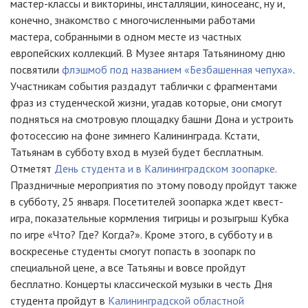
мастер-классы и викторины, инсталляции, киносеанс, ну и,
конечно, знакомство с многочисленными работами
мастера, собранными в одном месте из частных
европейских коллекций. В Музее янтаря Татьяниному дню
посвятили
флэшмоб под названием «Безбашенная чепуха»
.
Участникам события раздадут таблички с фрагментами
фраз из студенческой жизни, угадав которые, они смогут
подняться на смотровую площадку башни Дона и устроить
фотосессию на фоне зимнего Калининграда. Кстати,
Татьянам в субботу вход в музей будет бесплатным.
Отметят
День студента и в Калининградском зоопарке
.
Праздничные мероприятия по этому поводу пройдут также
в субботу, 25 января. Посетителей зоопарка ждет квест-
игра, показательные кормления тигрицы и розыгрыш Кубка
по игре «Что? Где? Когда?». Кроме этого, в субботу и в
воскресенье студенты смогут попасть в зоопарк по
специальной цене, а все Татьяны и вовсе пройдут
бесплатно. Концерты классической музыки в честь Дня
студента пройдут в
Калининградской областной