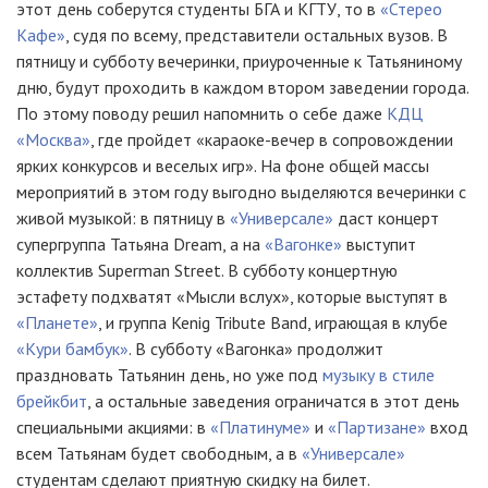
этот день соберутся студенты БГА и КГТУ, то в
«Стерео
Кафе»
, судя по всему, представители остальных вузов. В
пятницу и субботу вечеринки, приуроченные к Татьяниному
дню, будут проходить в каждом втором заведении города.
По этому поводу решил напомнить о себе даже
КДЦ
«Москва»
, где пройдет «караоке-вечер в сопровождении
ярких конкурсов и веселых игр». На фоне общей массы
мероприятий в этом году выгодно выделяются вечеринки с
живой музыкой: в пятницу в
«Универсале»
даст концерт
супергруппа Татьяна Dream, а на
«Вагонке»
выступит
коллектив Superman Street. В субботу концертную
эстафету подхватят «Мысли вслух», которые выступят в
«Планете»
, и группа Kenig Tribute Band, играющая в клубе
«Кури бамбук»
. В субботу «Вагонка» продолжит
праздновать Татьянин день, но уже под
музыку в стиле
брейкбит
, а остальные заведения ограничатся в этот день
специальными акциями: в
«Платинуме»
и
«Партизане»
вход
всем Татьянам будет свободным, а в
«Универсале»
студентам сделают приятную скидку на билет.