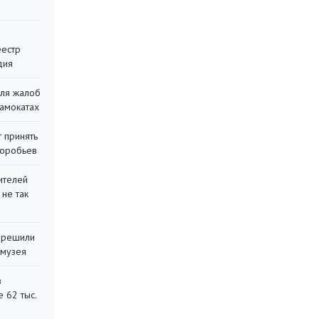
еестр
дия
для жалоб
самокатах
 принять
воробьев
ителей
 не так
 решили
 музея
в
 62 тыс.