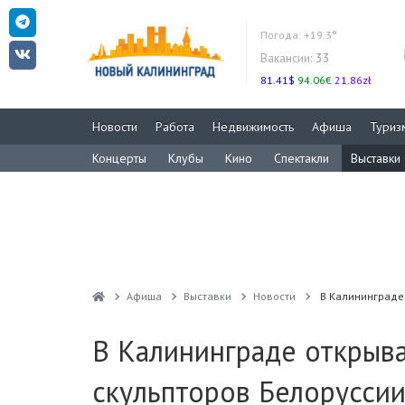
Погода:
+19.3°
Вакансии:
33
81.41$
94.06€
21.86zł
Новости
Работа
Недвижимость
Афиша
Туриз
Концерты
Клубы
Кино
Спектакли
Выставки
Афиша
Выставки
Новости
В Калининграде
В Калининграде открыв
скульпторов Белорусси