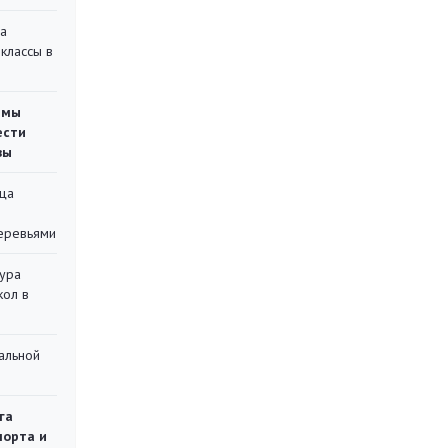
на
классы в
емы
ести
вы
ца
еревьями
тура
кол в
альной
га
порта и