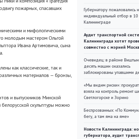
ы Ники и композиция «Трагедия
подвигу пожарных, спасавших
Губернатору пожаловались 
индивидуальный отбор в 10 
Калининграде
тническими и мифологическими
Аудит транспортной сист
ого молодым мастером Ольгой
Калининграда хотят пров
ульптора Ивана Артимовича, сына
совместно с мэрией Моск
а.
Очевидец: в районе Виштын
десять машин оказались
ены как классические, так и
заблокированы упавшими д
 различных материалов — бронзы,
«Мы видим риски»: прокура
взяла на контроль ремонт ш
нтов и выпускников Минской
Светлогорске и Зорино
й белорусской скульптуры можно
Беспрозванных: «По Коммун
бегу, а там яма на яме»
Новости Калининграда: но
губернатора, аудит транс