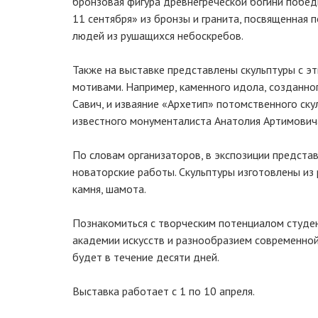
бронзовая фигура древнегреческой богини побед
11 сентября» из бронзы и гранита, посвященная 
людей из рушащихся небоскребов.
Также на выставке представлены скульптуры с э
мотивами. Например, каменного идола, созданн
Савич, и изваяние «Архетип» потомственного ск
известного монументалиста Анатолия Артимович
По словам организаторов, в экспозиции представл
новаторские работы. Скульптуры изготовлены из
камня, шамота.
Познакомиться с творческим потенциалом студе
академии искусств и разнообразием современно
будет в течение десяти дней.
Выставка работает с 1 по 10 апреля.