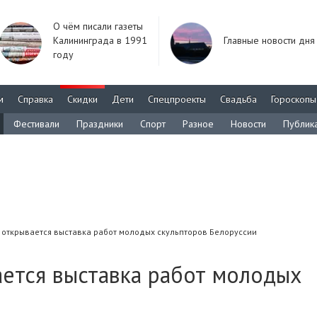
О чём писали газеты
Калининграда в 1991
Главные новости дня
году
м
Справка
Скидки
Дети
Спецпроекты
Свадьба
Гороскопы
Фестивали
Праздники
Спорт
Разное
Новости
Публик
 открывается выставка работ молодых скульпторов Белоруссии
ается выставка работ молодых
и