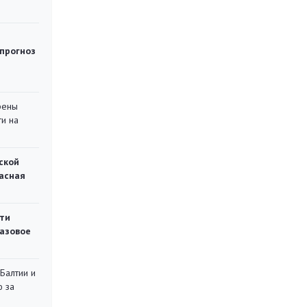
 прогноз
рены
ти на
ской
асная
ти
газовое
 Балтии и
ю за