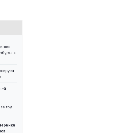
писков
рбурга с
ланируют
»
шей
 за год
черинки
мов