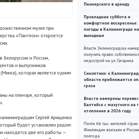
Пионерского в аренду
Прохладная суббота и
комфортное воскресенье:
удожественном музее при
погоды в Калининграде на
ерства «Пантеон» откроется
выходные
сии.
Власти Зеленоградска наме
получить право собственнос
 Белоруссии и России,
недострой на ул. Гагарина
дентов и выпускников
(Минск), которая является одним
Синоптики: к Калининград
области приближается оп
гроза
аны на пленэре, который
Власти намерены перевес
и.
Балтийск с мазутного на 
отопление в 2026 году
 калининградцам Сергей Арищенко
Почти 66 тыс. жителей стран
который будет установлен рядом
Финляндии въехали в Росси
и находятся две его работы —
полгода